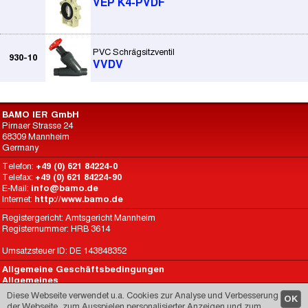
VEP K4-PVDF
PVC Schrägsitzventil
930-10
VVDV
BAMO IER GmbH
Pirnaer Strasse 24
68309 Mannheim
Germany
Telefon:
+49 (0) 621 84224-0
Telefax:
+49 (0) 621 84224-90
E-Mail:
info@bamo.de
Internet:
http://www.bamo.de
Registergericht: Amtsgericht Mannheim
Registernummer: HRB 3614
Umsatzsteuer ID: DE 143848352
Allgemeine Geschäftsbedingungen
Allgemeines
Datenschutz
Diese Webseite verwendet u.a. Cookies zur Analyse und Verbesserung
OK
BAMO International
der Webseite, zum Ausspielen personalisierter Anzeigen und zum