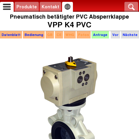
Produkte
Kontakt
Pneumatisch betätigter PVC Absperrklappe
VPP K4 PVC
Datenblatt
Bedienung
GB
CE
WHG
Fotos
Anfrage
Vor
Nächste