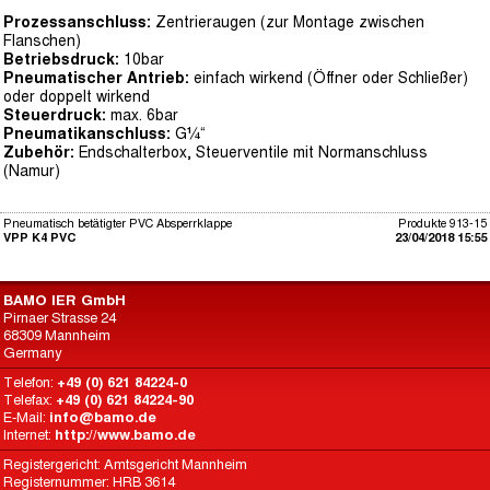
Prozessanschluss:
Zentrieraugen (zur Montage zwischen
Flanschen)
Betriebsdruck:
10bar
Pneumatischer Antrieb:
einfach wirkend (Öffner oder Schließer)
oder doppelt wirkend
Steuerdruck:
max. 6bar
Pneumatikanschluss:
G¼“
Zubehör:
Endschalterbox, Steuerventile mit Normanschluss
(Namur)
Pneumatisch betätigter PVC Absperrklappe
Produkte 913-15
VPP K4 PVC
23/04/2018 15:55
BAMO IER GmbH
Pirnaer Strasse 24
68309 Mannheim
Germany
Telefon:
+49 (0) 621 84224-0
Telefax:
+49 (0) 621 84224-90
E-Mail:
info@bamo.de
Internet:
http://www.bamo.de
Registergericht: Amtsgericht Mannheim
Registernummer: HRB 3614