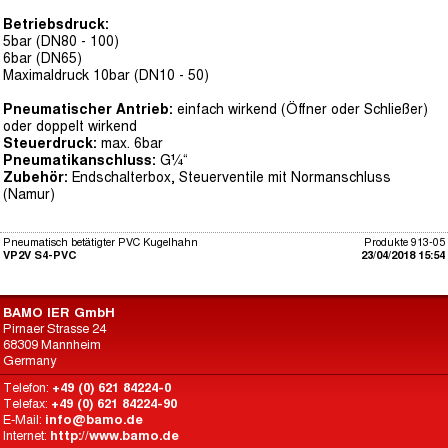
Betriebsdruck:
5bar (DN80 - 100)
6bar (DN65)
Maximaldruck 10bar (DN10 - 50)
Pneumatischer Antrieb:
einfach wirkend (Öffner oder Schließer)
oder doppelt wirkend
Steuerdruck:
max. 6bar
Pneumatikanschluss:
G¼“
Zubehör:
Endschalterbox, Steuerventile mit Normanschluss
(Namur)
Pneumatisch betätigter PVC Kugelhahn
Produkte 913-05
VP2V S4-PVC
23/04/2018 15:54
BAMO IER GmbH
Pirnaer Strasse 24
68309 Mannheim
Germany
Telefon:
+49 (0) 621 84224-0
Telefax:
+49 (0) 621 84224-90
E-Mail:
info@bamo.de
Internet:
http://www.bamo.de