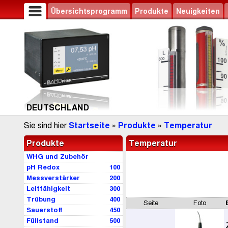
Übersichtsprogramm
Produkte
Neuigkeiten
DEUTSCHLAND
Sie sind hier
Startseite
»
Produkte
»
Temperatur
Produkte
Temperatur
WHG und Zubehör
pH Redox
100
Messverstärker
200
Leitfähigkeit
300
Trübung
400
Seite
Foto
Sauerstoff
450
Füllstand
500