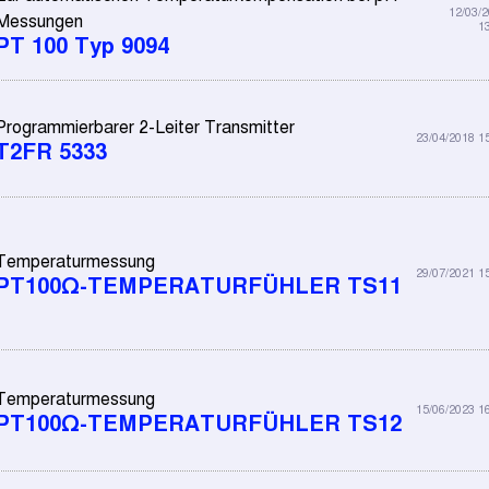
12/03/
Messungen
1
PT 100 Typ 9094
Programmierbarer 2-Leiter Transmitter
23/04/2018 1
T2FR 5333
Temperaturmessung
29/07/2021 1
PT100Ω-TEMPERATURFÜHLER TS11
Temperaturmessung
15/06/2023 1
PT100Ω-TEMPERATURFÜHLER TS12