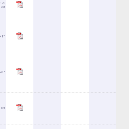
2025
3:30
5:17
5:37
6:09