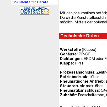
Dokumente für Geräte
Mit den pneumatisch betätig
Durch die Kunststoffausführ
möglich. Mittels der optiona
Technische Daten
Werkstoffe
(Klappe):
Gehäuse:
PP-GF
Dichtungen:
EPDM oder 
Klappe:
PPH
Prozessanschluss:
Zentri
Betriebsdruck:
10bar
Pneumatischer Antrieb:
e
Steuerdruck:
max. 6bar
Pneumatikanschluss
: G¼
Zubehör:
Endschalterbox, 