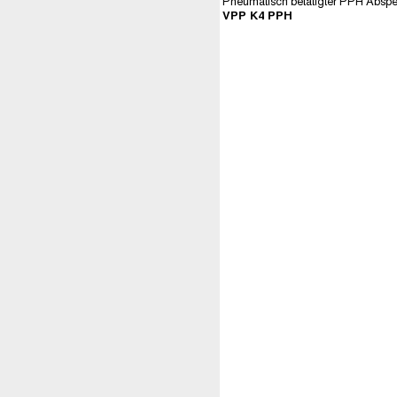
Pneumatisch betätigter PPH Abspe
VPP K4 PPH