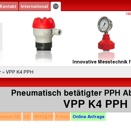
Kontakt
International
Innovative Messtechnik f
r
» VPP K4 PPH
Pneumatisch betätigter PPH A
VPP K4 PPH
anual
GB
CE
WHG
§19
Fotos
Online
Anfrage