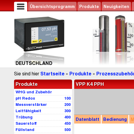
Übersichtsprogramm
Produkte
Neuigkeiten
DEUTSCHLAND
Sie sind hier
Startseite
»
Produkte
»
Prozesszubehö
Produkte
VPP K4 PPH
WHG und Zubehör
pH Redox
100
Messverstärker
200
Leitfähigkeit
300
Trübung
400
Datenblatt
Bedienung
M
Sauerstoff
450
Füllstand
500