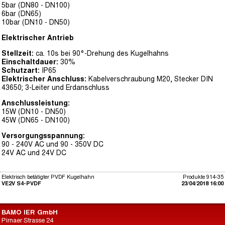
5bar (DN80 - DN100)
6bar (DN65)
10bar (DN10 - DN50)
Elektrischer Antrieb
Stellzeit:
ca. 10s bei 90°-Drehung des Kugelhahns
Einschaltdauer:
30%
Schutzart:
IP65
Elektrischer Anschluss:
Kabelverschraubung M20, Stecker DIN
43650; 3-Leiter und Erdanschluss
Anschlussleistung:
15W (DN10 - DN50)
45W (DN65 - DN100)
Versorgungsspannung:
90 - 240V AC und 90 - 350V DC
24V AC und 24V DC
Elektrisch betätigter PVDF Kugelhahn
Produkte 914-35
VE2V S4-PVDF
23/04/2018 16:00
BAMO IER GmbH
Pirnaer Strasse 24