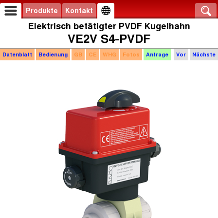
Produkte
Kontakt
Elektrisch betätigter PVDF Kugelhahn
VE2V S4-PVDF
Datenblatt
Bedienung
GB
CE
WHG
Fotos
Anfrage
Vor
Nächste