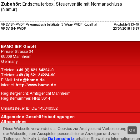
Zubehör:
Endschalterbox, Steuerventile mit Normanschluss
(Namur)
VP2V S4-PVDF Pneumatisch betätigter 3 Wege PVDF Kugelhahn
Produkte 913-40
VP3V S4-PVDF
23/04/2018 15:57
BAMO IER GmbH
Pirnaer Strasse 24
68309 Mannheim
Germany
Telefon:
+49 (0) 621 84224-0
Telefax:
+49 (0) 621 84224-90
E-Mail:
info@bamo.de
Internet:
http://www.bamo.de
Registergericht: Amtsgericht Mannheim
Registernummer: HRB 3614
Umsatzsteuer ID: DE 143848352
Allgemeine Geschäftsbedingungen
Allgemeines
Datenschutz
Diese Webseite verwendet u.a. Cookies zur Analyse und Verbesserung
OK
BAMO International
der Webseite, zum Ausspielen personalisierter Anzeigen und zum
Teilen von Artikeln. Unter
Datenschutz
erhalten Sie weitere Informationen u