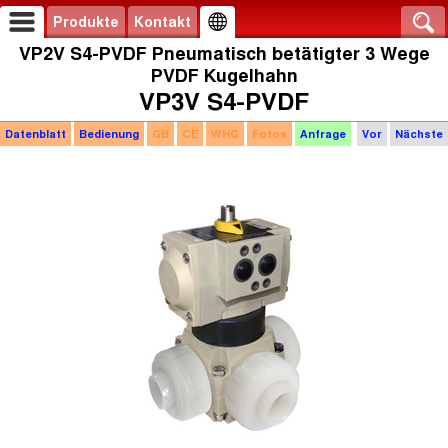
Produkte
Kontakt
VP2V S4-PVDF Pneumatisch betätigter 3 Wege
PVDF Kugelhahn
VP3V S4-PVDF
Datenblatt
Bedienung
GB
CE
WHG
Fotos
Anfrage
Vor
Nächste