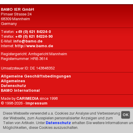
BAMO IER GmbH
Pirnaer Strasse 24
68309 Mannheim
Germany
Telefon:
+49 (0) 621 84224-0
Telefax:
+49 (0) 621 84224-90
E-Mail:
info@bamo.de
Internet:
http://www.bamo.de
Registergericht: Amtsgericht Mannheim
Registernummer: HRB 3614
Umsatzsteuer ID: DE 143848352
Allgemeine Geschäftsbedingungen
Allgemeines
Datenschutz
BAMO International
Made by
CARIMEDIA
since 1998
© 1998-2026 -
Impressum
Diese Webseite verwendet u.a. Cookies zur Analyse und Verbesserung
OK
der Webseite, zum Ausspielen personalisierter Anzeigen und zum
Teilen von Artikeln. Unter
Datenschutz
erhalten Sie weitere Informationen u
Möglichkeiten, diese Cookies auszuschalten.