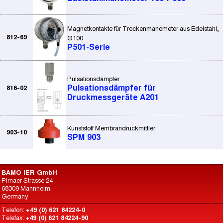
Magnetkontakte für Trockenmanometer aus Edelstahl,
812-69
Ø100
P501-Serie
Pulsationsdämpfer
Pulsationsdämpfer für
816-02
Druckmessgeräte A201
Kunststoff Membrandruckmittler
903-10
SPM 903
BAMO IER GmbH
Pirnaer Strasse 24
68309 Mannheim
Germany
Telefon:
+49 (0) 621 84224-0
Telefax:
+49 (0) 621 84224-90