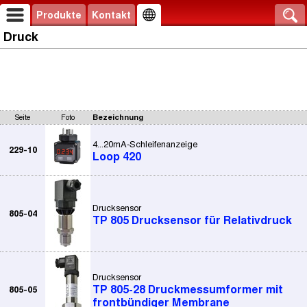
Produkte
Kontakt
Druck
Seite
Foto
Bezeichnung
4...20mA-Schleifenanzeige
229-10
Loop 420
Drucksensor
805-04
TP 805 Drucksensor für Relativdruck
Drucksensor
TP 805-28 Druckmessumformer mit
805-05
frontbündiger Membrane