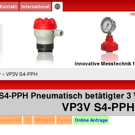
Kontakt
International
Innovative Messtechnik f
r
» VP3V S4-PPH
S4-PPH Pneumatisch betätigter 
VP3V S4-PPH
anual
GB
CE
WHG
§19
Fotos
Online
Anfrage