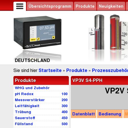
Übersichtsprogramm
Produkte
Neuigkeiten
DEUTSCHLAND
Sie sind hier
Startseite
»
Produkte
»
Prozesszubehö
Produkte
VP3V S4-PPH
WHG und Zubehör
VP2V 
pH Redox
100
Messverstärker
200
Leitfähigkeit
300
Trübung
400
Datenblatt
Bedienung
M
Sauerstoff
450
Füllstand
500