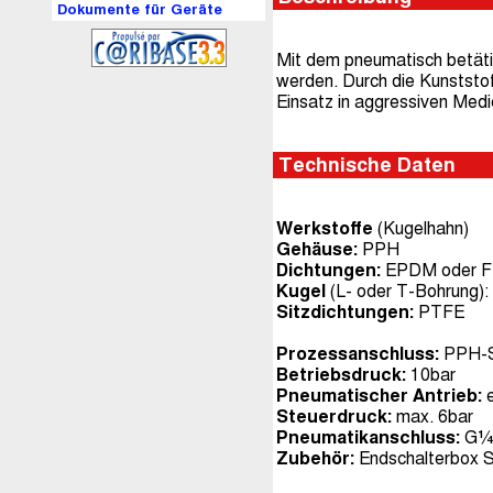
Dokumente für Geräte
Mit dem pneumatisch betätig
werden. Durch die Kunststof
Einsatz in aggressiven Medie
Technische Daten
Werkstoffe
(Kugelhahn)
Gehäuse:
PPH
Dichtungen:
EPDM oder 
Kugel
(L- oder T-Bohrung)
Sitzdichtungen:
PTFE
Prozessanschluss:
PPH-S
Betriebsdruck:
10bar
Pneumatischer Antrieb:
e
Steuerdruck:
max. 6bar
Pneumatikanschluss:
G¼
Zubehör:
Endschalterbox S