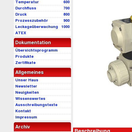
Temperatur
600
Durchfluss
700
Druck
800
Prozesszubehör
900
Leckageüberwachung
1000
ATEX
Dokumentation
Übersichtsprogramm
Produkte
Zertifikate
Allgemeines
Unser Haus
Newsletter
Neuigkeiten
Wissenswertes
Ausschreibungstexte
Kontakt
Impressum
Archiv
Beschreibung