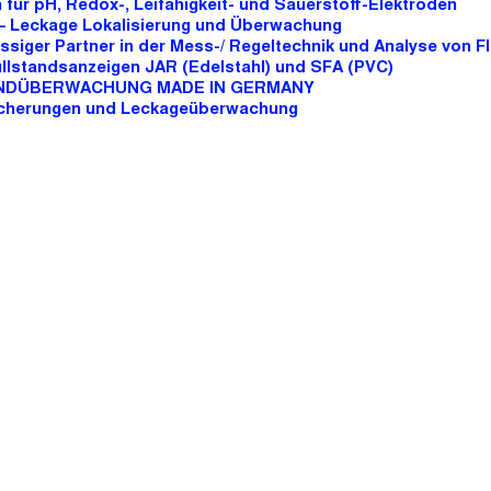
 für pH, Redox-, Leifähigkeit- und Sauerstoff-Elektroden
 – Leckage Lokalisierung und Überwachung
lässiger Partner in der Mess-/ Regeltechnik und Analyse von F
Füllstandsanzeigen JAR (Edelstahl) und SFA (PVC)
TANDÜBERWACHUNG MADE IN GERMANY
lsicherungen und Leckageüberwachung