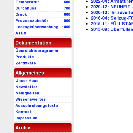
2022-04 : Armaturen
Temperatur
600
2020-12 : NEUHEIT
Durchfluss
700
2020-10 : Ihr zuver
Druck
800
2016-04 : Seilzug-
Prozesszubehör
900
2015-11 : FÜLLS
Leckageüberwachung
1000
2015-09 : Überfül
ATEX
Dokumentation
Übersichtsprogramm
Produkte
Zertifikate
Allgemeines
Unser Haus
Newsletter
Neuigkeiten
Wissenswertes
Ausschreibungstexte
Kontakt
Impressum
Archiv