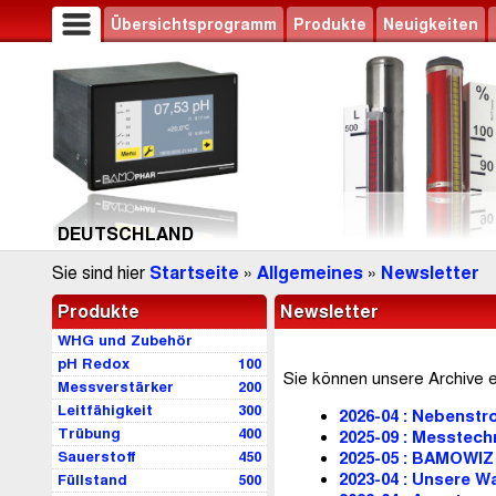
Übersichtsprogramm
Produkte
Neuigkeiten
DEUTSCHLAND
Sie sind hier
Startseite
»
Allgemeines
»
Newsletter
Produkte
Newsletter
WHG und Zubehör
pH Redox
100
Sie können unsere Archive 
Messverstärker
200
Leitfähigkeit
300
2026-04 : Nebenst
Trübung
400
2025-09 : Messtec
Sauerstoff
450
2025-05 : BAMOWIZ
2023-04 : Unsere W
Füllstand
500