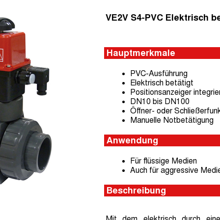
VE2V S4-PVC Elektrisch b
Hauptmerkmale
PVC-Ausführung
Elektrisch betätigt
Positionsanzeiger integrie
DN10 bis DN100
Öffner- oder Schließerfunk
Manuelle Notbetätigung
Anwendung
Für flüssige Medien
Auch für aggressive Medi
Beschreibung
Mit dem elektrisch durch ei