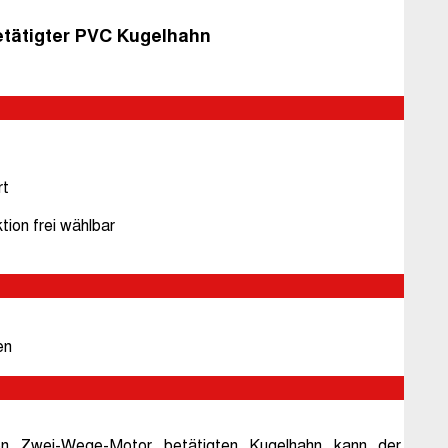
etätigter PVC Kugelhahn
rt
tion frei wählbar
en
nen Zwei-Wege-Motor betätigten Kugelhahn kann der