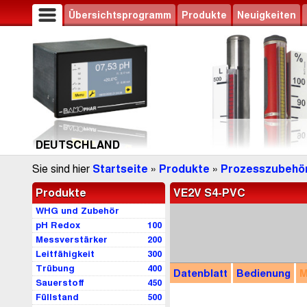
Übersichtsprogramm
Produkte
Neuigkeiten
DEUTSCHLAND
Sie sind hier
Startseite
»
Produkte
»
Prozesszubehö
Produkte
VE2V S4-PVC
WHG und Zubehör
pH Redox
100
Messverstärker
200
Leitfähigkeit
300
Trübung
400
Datenblatt
Bedienung
M
Sauerstoff
450
Füllstand
500