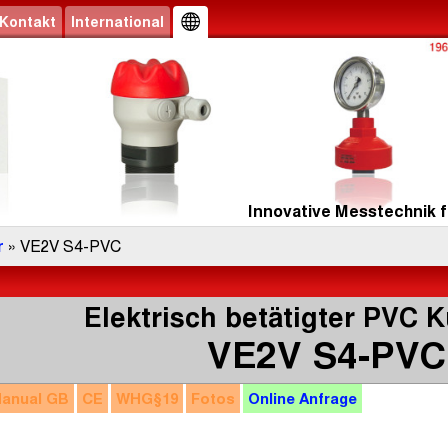
Kontakt
International
Innovative Messtechnik f
r
» VE2V S4-PVC
Elektrisch betätigter PVC 
VE2V S4-PVC
anual
GB
CE
WHG
§19
Fotos
Online
Anfrage