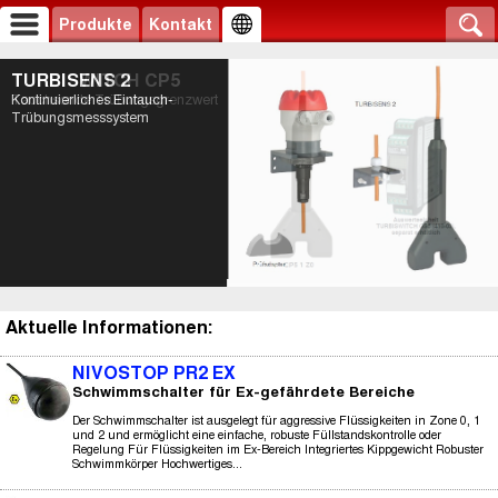
Produkte
Kontakt
TURBISENS 2
TURBISWITCH CP5
Kontinuierliches Eintauch-
Tauchsonde Trübungsgrenzwert
Trübungsmesssystem
Aktuelle Informationen:
NIVOSTOP PR2 EX
Schwimmschalter für Ex-gefährdete Bereiche
Der Schwimmschalter ist ausgelegt für aggressive Flüssigkeiten in Zone 0, 1
und 2 und ermöglicht eine einfache, robuste Füllstandskontrolle oder
Regelung Für Flüssigkeiten im Ex-Bereich Integriertes Kippgewicht Robuster
Schwimmkörper Hochwertiges...