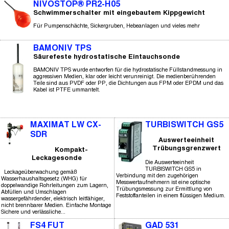
NIVOSTOP® PR2-H05
Schwimmerschalter mit eingebautem Kippgewicht
Für Pumpenschächte, Sickergruben, Hebeanlagen und vieles mehr
BAMONIV TPS
Säurefeste hydrostatische Eintauchsonde
BAMONIV TPS wurde entworfen für die hydrostatische Füllstandmessung in
aggressiven Medien, klar oder leicht verunreinigt. Die medienberührenden
Teile sind aus PVDF oder PP, die Dichtungen aus FPM oder EPDM und das
Kabel ist PTFE ummantelt.
MAXIMAT LW CX-
TURBISWITCH GS5
SDR
Auswerteeinheit
Trübungsgrenzwert
Kompakt-
Leckagesonde
Die Auswerteeinheit
TURBISWITCH GS5 in
Leckageüberwachung gemäß
Verbindung mit den zugehörigen
Wasserhaushaltsgesetz (WHG) für
Messwertaufnehmern ist eine optische
doppelwandige Rohrleitungen zum Lagern,
Trübungsmessung zur Ermittlung von
Abfüllen und Umschlagen
Feststoffanteilen in einem flüssigen Medium.
wassergefährdender, elektrisch leitfähiger,
nicht brennbarer Medien. Einfache Montage
Sichere und verlässliche...
FS4 FUT
GAD 531