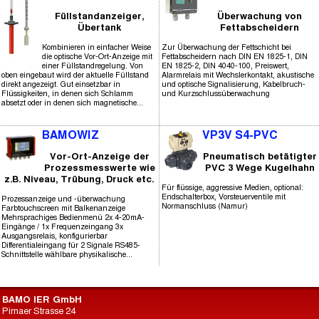
Füllstandanzeiger,
Überwachung von
Übertank
Fettabscheidern
Kombinieren in einfacher Weise
Zur Überwachung der Fettschicht bei
die optische Vor-Ort-Anzeige mit
Fettabscheidern nach DIN EN 1825-1, DIN
einer Füllstandregelung. Von
EN 1825-2, DIN 4040-100, Preiswert,
oben eingebaut wird der aktuelle Füllstand
Alarmrelais mit Wechslerkontakt, akustische
direkt angezeigt. Gut einsetzbar in
und optische Signalisierung, Kabelbruch-
Flüssigkeiten, in denen sich Schlamm
und Kurzschlussüberwachung
absetzt oder in denen sich magnetische...
BAMOWIZ
VP3V S4-PVC
Vor-Ort-Anzeige der
Pneumatisch betätigter
Prozessmesswerte wie
PVC 3 Wege Kugelhahn
z.B. Niveau, Trübung, Druck etc.
Für flüssige, aggressive Medien, optional:
Endschalterbox, Vorsteuerventile mit
Prozessanzeige und -überwachung
Normanschluss (Namur)
Farbtouchscreen mit Balkenanzeige
Mehrsprachiges Bedienmenü 2x 4-20mA-
Eingänge / 1x Frequenzeingang 3x
Ausgangsrelais, konfigurierbar
Differentialeingang für 2 Signale RS485-
Schnittstelle wählbare physikalische...
BAMO IER GmbH
Pirnaer Strasse 24