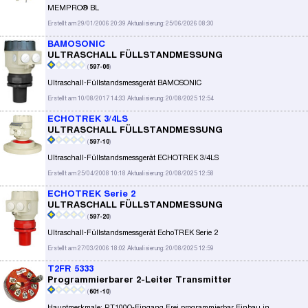
MEMPRO® BL
Erstellt am 29/01/2006 20:39 Aktualisierung: 25/06/2026 08:30
BAMOSONIC
ULTRASCHALL FÜLLSTANDMESSUNG
(
597-06
)
Ultraschall-Füllstandsmessgerät BAMOSONIC
Erstellt am 10/08/2017 14:33 Aktualisierung: 20/08/2025 12:54
ECHOTREK 3/4LS
ULTRASCHALL FÜLLSTANDMESSUNG
(
597-10
)
Ultraschall-Füllstandsmessgerät ECHOTREK 3/4LS
Erstellt am 25/04/2008 10:18 Aktualisierung: 20/08/2025 12:58
ECHOTREK Serie 2
ULTRASCHALL FÜLLSTANDMESSUNG
(
597-20
)
Ultraschall-Füllstandsmessgerät EchoTREK Serie 2
Erstellt am 27/03/2006 18:02 Aktualisierung: 20/08/2025 12:59
T2FR 5333
Programmierbarer 2-Leiter Transmitter
(
601-10
)
Hauptmerkmale: PT100Ω-Eingang Frei programmierbar Einbau in