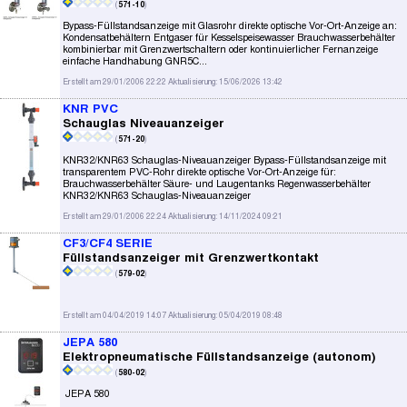
(
571-10
)
Bypass-Füllstandsanzeige mit Glasrohr direkte optische Vor-Ort-Anzeige an:
Kondensatbehältern Entgaser für Kesselspeisewasser Brauchwasserbehälter
kombinierbar mit Grenzwertschaltern oder kontinuierlicher Fernanzeige
einfache Handhabung GNR5C...
Erstellt am 29/01/2006 22:22 Aktualisierung: 15/06/2026 13:42
KNR PVC
Schauglas Niveauanzeiger
(
571-20
)
KNR32/KNR63 Schauglas-Niveauanzeiger Bypass-Füllstandsanzeige mit
transparentem PVC-Rohr direkte optische Vor-Ort-Anzeige für:
Brauchwasserbehälter Säure- und Laugentanks Regenwasserbehälter
KNR32/KNR63 Schauglas-Niveauanzeiger
Erstellt am 29/01/2006 22:24 Aktualisierung: 14/11/2024 09:21
CF3/CF4 SERIE
Füllstandsanzeiger mit Grenzwertkontakt
(
579-02
)
Erstellt am 04/04/2019 14:07 Aktualisierung: 05/04/2019 08:48
JEPA 580
Elektropneumatische Füllstandsanzeige (autonom)
(
580-02
)
JEPA 580