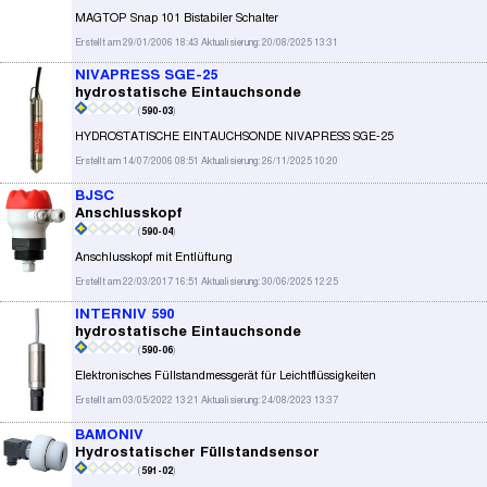
MAGTOP Snap 101 Bistabiler Schalter
Erstellt am 29/01/2006 18:43 Aktualisierung: 20/08/2025 13:31
NIVAPRESS SGE-25
hydrostatische Eintauchsonde
(
590-03
)
HYDROSTATISCHE EINTAUCHSONDE NIVAPRESS SGE-25
Erstellt am 14/07/2006 08:51 Aktualisierung: 26/11/2025 10:20
BJSC
Anschlusskopf
(
590-04
)
Anschlusskopf mit Entlüftung
Erstellt am 22/03/2017 16:51 Aktualisierung: 30/06/2025 12:25
INTERNIV 590
hydrostatische Eintauchsonde
(
590-06
)
Elektronisches Füllstandmessgerät für Leichtflüssigkeiten
Erstellt am 03/05/2022 13:21 Aktualisierung: 24/08/2023 13:37
BAMONIV
Hydrostatischer Füllstandsensor
(
591-02
)