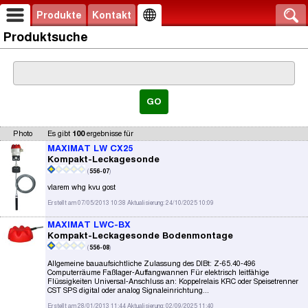
Produkte
Kontakt
Produktsuche
Photo
Es gibt
100
ergebnisse für
MAXIMAT LW CX25
Kompakt-Leckagesonde
(
556-07
)
vlarem whg kvu gost
Erstellt am 07/05/2013 10:38 Aktualisierung: 24/10/2025 10:09
MAXIMAT LWC-BX
Kompakt-Leckagesonde Bodenmontage
(
556-08
)
Allgemeine bauaufsichtliche Zulassung des DIBt: Z-65.40-496
Computerräume Faßlager-Auffangwannen Für elektrisch leitfähige
Flüssigkeiten Universal-Anschluss an: Koppelrelais KRC oder Speisetrenner
CST SPS digital oder analog Signaleinrichtung...
Erstellt am 28/01/2013 11:44 Aktualisierung: 02/09/2025 11:40