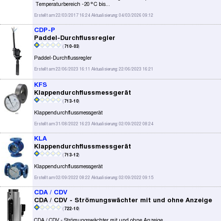
Temperaturbereich -20°C bis...
Erstellt am 22/03/2017 16:24 Aktualisierung: 04/03/2026 09:12
CDP-P
Paddel-Durchflussregler
(
710-03
)
Paddel-Durchflussregler
Erstellt am 22/06/2023 16:11 Aktualisierung: 22/06/2023 16:21
KFS
Klappendurchflussmessgerät
(
713-10
)
Klappendurchflussmessgerät
Erstellt am 31/08/2022 16:23 Aktualisierung: 02/09/2022 08:24
KLA
Klappendurchflussmessgerät
(
713-12
)
Klappendurchflussmessgerät
Erstellt am 02/09/2022 08:22 Aktualisierung: 02/09/2022 09:15
CDA / CDV
CDA / CDV - Strömungswächter mit und ohne Anzeige
(
722-10
)
CDA / CDV - Strömungswächter mit und ohne Anzeige