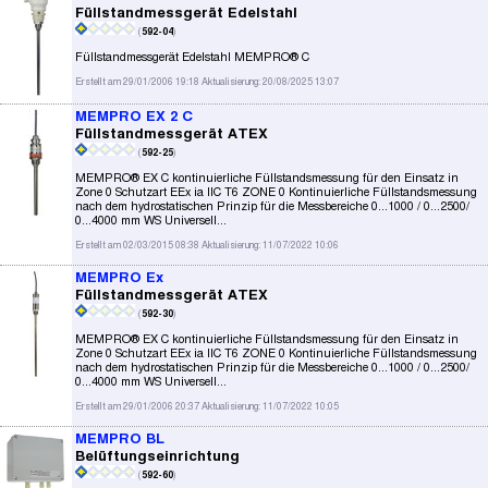
Füllstandmessgerät Edelstahl
(
592-04
)
Füllstandmessgerät Edelstahl MEMPRO® C
Erstellt am 29/01/2006 19:18 Aktualisierung: 20/08/2025 13:07
MEMPRO EX 2 C
Füllstandmessgerät ATEX
(
592-25
)
MEMPRO® EX C kontinuierliche Füllstandsmessung für den Einsatz in
Zone 0 Schutzart EEx ia IIC T6 ZONE 0 Kontinuierliche Füllstandsmessung
nach dem hydrostatischen Prinzip für die Messbereiche 0...1000 / 0...2500/
0...4000 mm WS Universell...
Erstellt am 02/03/2015 08:38 Aktualisierung: 11/07/2022 10:06
MEMPRO Ex
Füllstandmessgerät ATEX
(
592-30
)
MEMPRO® EX C kontinuierliche Füllstandsmessung für den Einsatz in
Zone 0 Schutzart EEx ia IIC T6 ZONE 0 Kontinuierliche Füllstandsmessung
nach dem hydrostatischen Prinzip für die Messbereiche 0...1000 / 0...2500/
0...4000 mm WS Universell...
Erstellt am 29/01/2006 20:37 Aktualisierung: 11/07/2022 10:05
MEMPRO BL
Belüftungseinrichtung
(
592-60
)