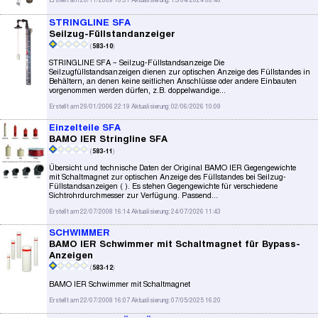
Erstellt am 26/11/2009 16:31 Aktualisierung: 15/04/2024 08:46
STRINGLINE SFA
Seilzug-Füllstandanzeiger
(
583-10
)
STRINGLINE SFA – Seilzug-Füllstandsanzeige Die
Seilzugfüllstandsanzeigen dienen zur optischen Anzeige des Füllstandes in
Behältern, an denen keine seitlichen Anschlüsse oder andere Einbauten
vorgenommen werden dürfen, z.B. doppelwandige...
Erstellt am 29/01/2006 22:19 Aktualisierung: 02/06/2026 10:09
Einzelteile SFA
BAMO IER Stringline SFA
(
583-11
)
Übersicht und technische Daten der Original BAMO IER Gegengewichte
mit Schaltmagnet zur optischen Anzeige des Füllstandes bei Seilzug-
Füllstandsanzeigen ( ). Es stehen Gegengewichte für verschiedene
Sichtrohrdurchmesser zur Verfügung. Passend...
Erstellt am 22/07/2008 16:14 Aktualisierung: 24/07/2026 11:43
SCHWIMMER
BAMO IER Schwimmer mit Schaltmagnet für Bypass-
Anzeigen
(
583-12
)
BAMO IER Schwimmer mit Schaltmagnet
Erstellt am 22/07/2008 16:07 Aktualisierung: 07/05/2025 16:20