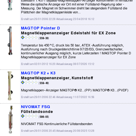
Edelstahl 1.4571 Bypass-Magnetklappen-Anzeiger kombinieren in einfacher
Weise die optische Anzeige vor Ort mit einer Füllstand-Regelung oder -
Messung. Der Magnet im Schwimmer dreht bei steigendem Füllstand die
Plättchen der Magnetklappenleiste von...
Erstellt am 29/01/2006 22:28 Aktualisierung: 23/04/2018 16:12
MAGTOP Pointer D
Magnetklappenanzeiger Edelstahl für EX Zone
(
559-30
)
Temperatur bis 450°C, druck bis 50 bar, ATEX -Ausführung möglich,
Ausführung nach Druckgeräterichtlinie 97/23/EG, Grenzwertschalter,
kontinuierlicher Ausgang möglich, kurze Lieferzeiten ! MAGTOP Pointer D
Magnetklappenanzeiger für EX Zone
Erstellt am 02/01/2012 16:20 Aktualisierung: 08/07/2026 15:12
MAGTOP K2 + K3
Magnetklappenanzeiger, Kunststoff
(
559-40
)
Magnetklappen–Anzeiger MAGTOP® K2...(PP) MAGTOP® K3...(PVDF)
Erstellt am 29/01/2006 22:46 Aktualisierung: 11/07/2022 16:56
NIVOMAT FSG
Füllstandsonde
(
586-05
)
NIVOMAT FSG Kontinuierliche Füllstandsonden
Erstellt am 29/01/2006 20:45 Aktualisierung: 20/08/2025 13:28