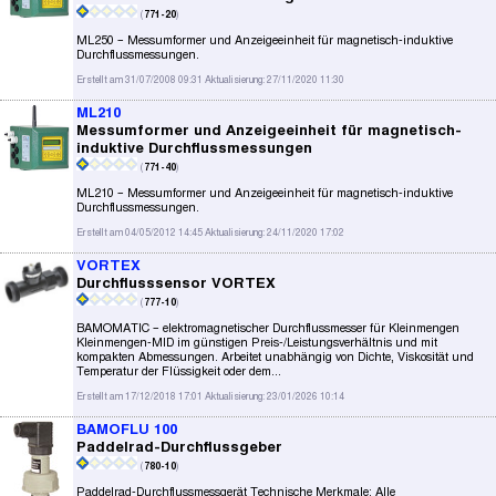
(
771-20
)
ML250 – Messumformer und Anzeigeeinheit für magnetisch-induktive
Durchflussmessungen.
Erstellt am 31/07/2008 09:31 Aktualisierung: 27/11/2020 11:30
ML210
Messumformer und Anzeigeeinheit für magnetisch-
induktive Durchflussmessungen
(
771-40
)
ML210 – Messumformer und Anzeigeeinheit für magnetisch-induktive
Durchflussmessungen.
Erstellt am 04/05/2012 14:45 Aktualisierung: 24/11/2020 17:02
VORTEX
Durchflusssensor VORTEX
(
777-10
)
BAMOMATIC – elektromagnetischer Durchflussmesser für Kleinmengen
Kleinmengen-MID im günstigen Preis-/Leistungsverhältnis und mit
kompakten Abmessungen. Arbeitet unabhängig von Dichte, Viskosität und
Temperatur der Flüssigkeit oder dem...
Erstellt am 17/12/2018 17:01 Aktualisierung: 23/01/2026 10:14
BAMOFLU 100
Paddelrad-Durchflussgeber
(
780-10
)
Paddelrad-Durchflussmessgerät Technische Merkmale: Alle