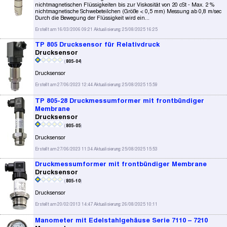
nichtmagnetischen Flüssigkeiten bis zur Viskosität von 20 cSt - Max. 2 %
nichtmagnetische Schwebeteilchen (Größe < 0,5 mm) Messung ab 0,8 m/sec
Durch die Bewegung der Flüssigkeit wird ein...
Erstellt am 16/03/2006 09:21 Aktualisierung: 25/08/2025 16:25
TP 805 Drucksensor für Relativdruck
Drucksensor
(
805-04
)
Drucksensor
Erstellt am 27/06/2023 12:44 Aktualisierung: 25/08/2025 15:59
TP 805-28 Druckmessumformer mit frontbündiger
Membrane
Drucksensor
(
805-05
)
Drucksensor
Erstellt am 27/06/2023 11:34 Aktualisierung: 25/08/2025 15:53
Druckmessumformer mit frontbündiger Membrane
Drucksensor
(
805-10
)
Drucksensor
Erstellt am 20/02/2013 14:47 Aktualisierung: 26/08/2025 10:11
Manometer mit Edelstahlgehäuse Serie 7110 – 7210