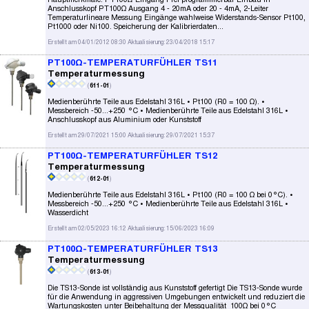
Anschlusskopf PT100Ω Ausgang 4 - 20mA oder 20 - 4mA, 2-Leiter
Temperaturlineare Messung Eingänge wahlweise Widerstands-Sensor Pt100,
Pt1000 oder Ni100. Speicherung der Kalibrierdaten...
Erstellt am 04/01/2012 08:30 Aktualisierung: 23/04/2018 15:17
PT100Ω-TEMPERATURFÜHLER TS11
Temperaturmessung
(
611-01
)
Medienberührte Teile aus Edelstahl 316L • Pt100 (R0 = 100 Ω). •
Messbereich -50...+250 °C • Medienberührte Teile aus Edelstahl 316L •
Anschlusskopf aus Aluminium oder Kunststoff
Erstellt am 29/07/2021 15:00 Aktualisierung: 29/07/2021 15:37
PT100Ω-TEMPERATURFÜHLER TS12
Temperaturmessung
(
612-01
)
Medienberührte Teile aus Edelstahl 316L • Pt100 (R0 = 100 Ω bei 0°C). •
Messbereich -50...+250 °C • Medienberührte Teile aus Edelstahl 316L •
Wasserdicht
Erstellt am 02/05/2023 16:12 Aktualisierung: 15/06/2023 16:09
PT100Ω-TEMPERATURFÜHLER TS13
Temperaturmessung
(
613-01
)
Die TS13-Sonde ist vollständig aus Kunststoff gefertigt Die TS13-Sonde wurde
für die Anwendung in aggressiven Umgebungen entwickelt und reduziert die
Wartungskosten unter Beibehaltung der Messqualität 100Ω bei 0°C