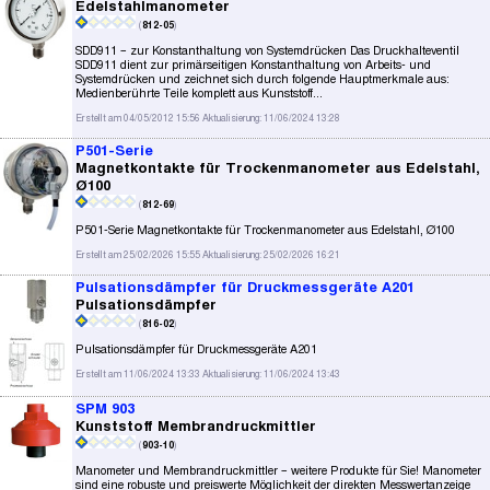
Edelstahlmanometer
(
812-05
)
SDD911 – zur Konstanthaltung von Systemdrücken Das Druckhalteventil
SDD911 dient zur primärseitigen Konstanthaltung von Arbeits- und
Systemdrücken und zeichnet sich durch folgende Hauptmerkmale aus:
Medienberührte Teile komplett aus Kunststoff...
Erstellt am 04/05/2012 15:56 Aktualisierung: 11/06/2024 13:28
P501-Serie
Magnetkontakte für Trockenmanometer aus Edelstahl,
Ø100
(
812-69
)
P501-Serie Magnetkontakte für Trockenmanometer aus Edelstahl, Ø100
Erstellt am 25/02/2026 15:55 Aktualisierung: 25/02/2026 16:21
Pulsationsdämpfer für Druckmessgeräte A201
Pulsationsdämpfer
(
816-02
)
Pulsationsdämpfer für Druckmessgeräte A201
Erstellt am 11/06/2024 13:33 Aktualisierung: 11/06/2024 13:43
SPM 903
Kunststoff Membrandruckmittler
(
903-10
)
Manometer und Membrandruckmittler – weitere Produkte für Sie! Manometer
sind eine robuste und preiswerte Möglichkeit der direkten Messwertanzeige