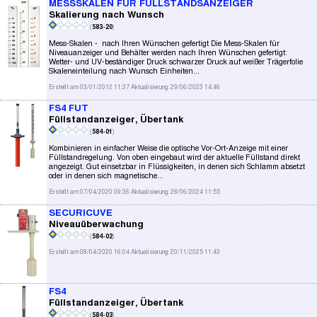
MESSSKALEN FÜR FÜLLSTANDSANZEIGER
Skalierung nach Wunsch
(
583-20
)
Mess-Skalen - nach Ihren Wünschen gefertigt Die Mess-Skalen für
Niveauanzeiger und Behälter werden nach Ihren Wünschen gefertigt:
Wetter- und UV-beständiger Druck schwarzer Druck auf weißer Trägerfolie
Skaleneinteilung nach Wunsch Einheiten...
Erstellt am 03/01/2012 11:37 Aktualisierung: 29/06/2023 14:46
FS4 FUT
Füllstandanzeiger, Übertank
(
584-01
)
Kombinieren in einfacher Weise die optische Vor-Ort-Anzeige mit einer
Füllstandregelung. Von oben eingebaut wird der aktuelle Füllstand direkt
angezeigt. Gut einsetzbar in Flüssigkeiten, in denen sich Schlamm absetzt
oder in denen sich magnetische...
Erstellt am 07/04/2020 09:36 Aktualisierung: 28/06/2024 11:55
SECURICUVE
Niveauüberwachung
(
584-02
)
Erstellt am 08/04/2020 16:04 Aktualisierung: 20/11/2025 11:43
FS4
Füllstandanzeiger, Übertank
(
584-03
)