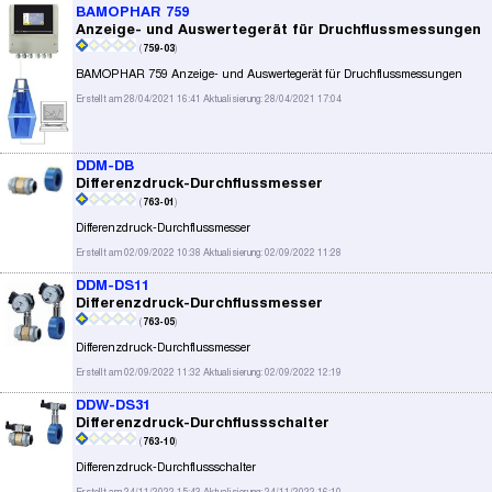
BAMOPHAR 759
Anzeige- und Auswertegerät für Druchflussmessungen
(
759-03
)
BAMOPHAR 759 Anzeige- und Auswertegerät für Druchflussmessungen
Erstellt am 28/04/2021 16:41 Aktualisierung: 28/04/2021 17:04
DDM-DB
Differenzdruck-Durchflussmesser
(
763-01
)
Differenzdruck-Durchflussmesser
Erstellt am 02/09/2022 10:38 Aktualisierung: 02/09/2022 11:28
DDM-DS11
Differenzdruck-Durchflussmesser
(
763-05
)
Differenzdruck-Durchflussmesser
Erstellt am 02/09/2022 11:32 Aktualisierung: 02/09/2022 12:19
DDW-DS31
Differenzdruck-Durchflussschalter
(
763-10
)
Differenzdruck-Durchflussschalter