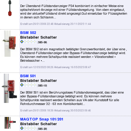
Der Überstand-Füllstandanzeiger FS4 kombiniert in einfacher Weise eine
optischeVorort-Anzeige mit einer Füllstandsregelung. Von oben eingebaut,
wird der aktuelleFüllstand direkt angezeigt.Gut einsetzbar für Flüssigkeiten
in denen sich Schlamm...
Erstellt am 29/01/2006 22:48 Aktualisierung: 20/11/2025 11:44
BSM 502
Bistabiler Schalter
(
585-06
)
Der BSM 502 ist ein magnetisch betätigter Grenzwertkontakt, der über eine ,
Überstand-Füllstandanzeiger oder Bypass-Füllstandsanzeige betätigt wird.
Es können mehrere Schaltpunkte realisiert werden • Vibrationsfest •
Betriebssicher •...
Erstellt am 12/05/2023 08:26 Aktualisierung: 16/05/2025 08:47
BSM 501
Bistabiler Schalter
(
585-10
)
Der BSM 501 ist ein Berührungsloses Füllstandsmessgerät, das über eine
oder Bypass-Füllstandsanzeige betätigt wird. Es können mehrere
Schaltpunkte realisiert werden Schellen aus VA oder Kunststoff für alle
Rohrdurchmesser 32 - 63 mm Kombikontakt...
Erstellt am 29/01/2006 18:39 Aktualisierung: 30/05/2023 09:46
MAGTOP Snap 101/201
Bistabiler Schalter
(
585-20
)