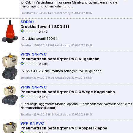
vor Ort. In Verbindung mit unseren Membrandruckmittlern sind sie
hervorragend für Chemikalien und...
Erstellt am 06/10/2009 14:59 Aktualisierung: 22/01/2025 10:37
SDD911
Druckhalteventil SDD 911
(
911-10
)
Druckhalteventil SDD 911
Erstellt am 15/06/2012 15:01 Aktualisierung: 03/07/2023 13:42
VP2V S4-PVC
Pneumatisch betätigter PVC Kugelhahn
(
913-05
)
VP2V S4-PVC Pneumatisch betätigter PVC Kugelhahn
Erstellt am 26/04/2012 16:38 Aktualisierung: 23/04/2018 15:54
VP3V S4-PVC
Pneumatisch betätigter PVC 3 Wege Kugelhahn
(
913-10
)
Für flüssige, aggressive Medien, optional: Endschalterbox, Vorsteuerventile mit
Normanschluss (Namur)
Erstellt am 26/04/2012 16:54 Aktualisierung: 30/07/2021 10:51
VPP K4 PVC
Pneumatisch betätigter PVC Absperrklappe