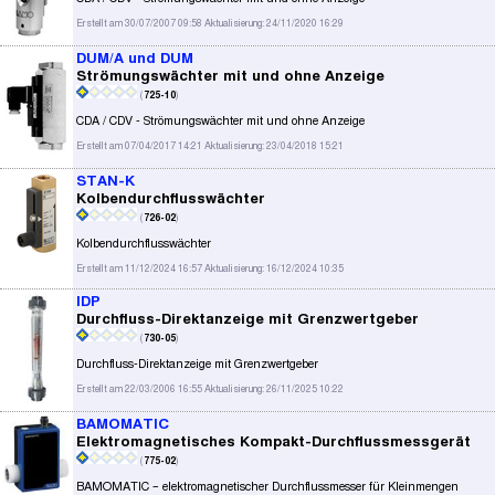
Erstellt am 30/07/2007 09:58 Aktualisierung: 24/11/2020 16:29
DUM/A und DUM
Strömungswächter mit und ohne Anzeige
(
725-10
)
CDA / CDV - Strömungswächter mit und ohne Anzeige
Erstellt am 07/04/2017 14:21 Aktualisierung: 23/04/2018 15:21
STAN-K
Kolbendurchflusswächter
(
726-02
)
Kolbendurchflusswächter
Erstellt am 11/12/2024 16:57 Aktualisierung: 16/12/2024 10:35
IDP
Durchfluss-Direktanzeige mit Grenzwertgeber
(
730-05
)
Durchfluss-Direktanzeige mit Grenzwertgeber
Erstellt am 22/03/2006 16:55 Aktualisierung: 26/11/2025 10:22
BAMOMATIC
Elektromagnetisches Kompakt-Durchflussmessgerät
(
775-02
)
BAMOMATIC – elektromagnetischer Durchflussmesser für Kleinmengen