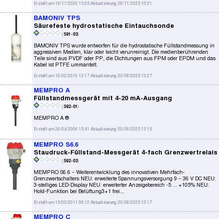
Erstellt am 16/11/2020 15:05 Aktualisierung: 26/11/2025 10:21
BAMONIV TPS
Säurefeste hydrostatische Eintauchsonde
(
591-03
)
BAMONIV TPS wurde entworfen für die hydrostatische Füllstandmessung in
aggressiven Medien, klar oder leicht verunreinigt. Die medienberührenden
Teile sind aus PVDF oder PP, die Dichtungen aus FPM oder EPDM und das
Kabel ist PTFE ummantelt.
Erstellt am 16/02/2016 13:17 Aktualisierung: 20/08/2025 13:27
MEMPRO A
Füllstandmessgerät mit 4-20 mA-Ausgang
(
592-01
)
MEMPRO A ®
Erstellt am 26/04/2006 15:41 Aktualisierung: 20/08/2025 13:15
MEMPRO S6.6
Staudruck-Füllstand-Messgerät 4-fach Grenzwertrelais
(
592-03
)
MEMPRO S6.6 – Weiterentwicklung des innovativen Mehrfach-
Grenzwertschalters NEU: erweiterte Spannungsversorgung 9 – 36 V DC NEU:
3-stelliges LED-Display NEU: erweiterter Anzeigebereich -5 ... +105% NEU:
Hold-Funktion bei Belüftung3+1 frei...
Erstellt am 15/03/2011 08:12 Aktualisierung: 20/08/2025 13:17
MEMPRO C