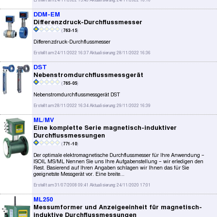
Erstellt am 24/11/2022 15:43 Aktualisierung: 24/11/2022 16:10
DDM-EM
Differenzdruck-Durchflussmesser
(
763-15
)
Differenzdruck-Durchflussmesser
Erstellt am 24/11/2022 16:37 Aktualisierung: 28/11/2022 16:36
DST
Nebenstromdurchflussmessgerät
(
765-05
)
Nebenstromdurchflussmessgerät DST
Erstellt am 28/11/2022 16:34 Aktualisierung: 29/11/2022 16:39
ML/MV
Eine komplette Serie magnetisch-induktiver
Durchflussmessungen
(
771-10
)
Der optimale elektromagnetische Durchflussmesser für Ihre Anwendung –
ISOIL MS/ML Nennen Sie uns Ihre Aufgabenstellung – wir erledigen den
Rest. Basierend auf Ihren Angaben schlagen wir Ihnen das für Sie
geeignetste Messgerät vor. Eine breite...
Erstellt am 31/07/2008 09:41 Aktualisierung: 24/11/2020 17:01
ML250
Messumformer und Anzeigeeinheit für magnetisch-
induktive Durchflussmessungen