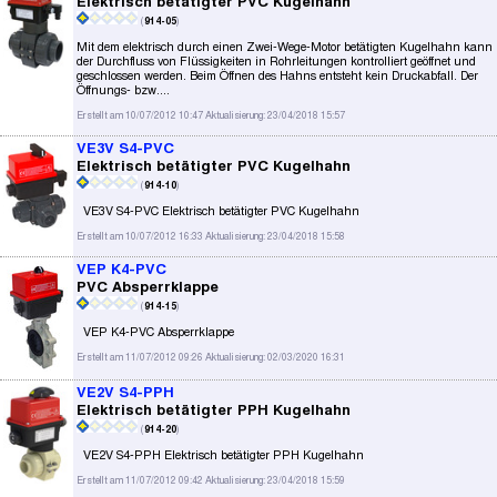
Elektrisch betätigter PVC Kugelhahn
(
914-05
)
Mit dem elektrisch durch einen Zwei-Wege-Motor betätigten Kugelhahn kann
der Durchfluss von Flüssigkeiten in Rohrleitungen kontrolliert geöffnet und
geschlossen werden. Beim Öffnen des Hahns entsteht kein Druckabfall. Der
Öffnungs- bzw....
Erstellt am 10/07/2012 10:47 Aktualisierung: 23/04/2018 15:57
VE3V S4-PVC
Elektrisch betätigter PVC Kugelhahn
(
914-10
)
VE3V S4-PVC Elektrisch betätigter PVC Kugelhahn
Erstellt am 10/07/2012 16:33 Aktualisierung: 23/04/2018 15:58
VEP K4-PVC
PVC Absperrklappe
(
914-15
)
VEP K4-PVC Absperrklappe
Erstellt am 11/07/2012 09:26 Aktualisierung: 02/03/2020 16:31
VE2V S4-PPH
Elektrisch betätigter PPH Kugelhahn
(
914-20
)
VE2V S4-PPH Elektrisch betätigter PPH Kugelhahn
Erstellt am 11/07/2012 09:42 Aktualisierung: 23/04/2018 15:59