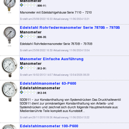
Manometer
(
806-11
)
Manometer mit Edelstahlgehäuse Serie 7110 – 7210
Erstellt am 25/08/2022 16:33 Aktualisierung: 11/06/2024 13:21
Edelstahl Rohrfedermanometer Serie 7870B – 7970B
Manometer
(
806-35
)
Edelstahl Rohrfedermanometer Serie 7870B – 7970B
Erstellt am 25/08/2022 16:53 Aktualisierung: 11/06/2024 13:04
Manometer Einfache Ausführung
Manometer
(
812-01
)
Erstellt am 19/02/2013 14:07 Aktualisierung: 13/04/2026 08:29
Edelstahlmanometer 63-P600
Edelstahlmanometer
(
812-04
)
SDD911 – zur Konstanthaltung von Systemdrücken Das Druckhalteventil
SDD911 dient zur primärseitigen Konstanthaltung von Arbeits- und
Systemdrücken und zeichnet sich durch folgende Hauptmerkmale aus:
Medienberührte Teile komplett aus Kunststoff...
Erstellt am 29/11/2010 09:36 Aktualisierung: 11/06/2024 13:22
Edelstahlmanometer 100-P600