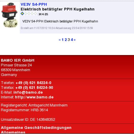
VE3V S4-PPH
Elektrisch betätigter PPH Kugelhahn
(
914-25
)
VE3V S4-PPH Elektrisch betätigter PPH Kugelhahn
Erstellt am 11/07/2012 10:24 Aktualisierung: 23/04/2018 15:59
«
1
2
3
4
»
BAMO IER GmbH
Pirnaer Strasse 24
68309 Mannheim
Germany
Telefon:
+49 (0) 621 84224-0
Telefax:
+49 (0) 621 84224-90
E-Mail:
info@bamo.de
Internet:
http://www.bamo.de
Registergericht: Amtsgericht Mannheim
Registernummer: HRB 3614
Umsatzsteuer ID: DE 143848352
Allgemeine Geschäftsbedingungen
Allgemeines