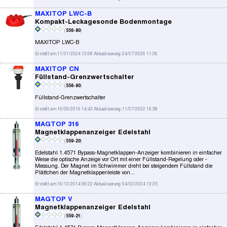
MAXITOP LWC-B
Kompakt-Leckagesonde Bodenmontage
(
556-80
)
MAXITOP LWC-B
Erstellt am 11/01/2024 13:08 Aktualisierung: 24/07/2026 11:36
MAXITOP CN
Füllstand-Grenzwertschalter
(
556-90
)
Füllstand-Grenzwertschalter
Erstellt am 16/09/2016 14:43 Aktualisierung: 11/07/2022 16:58
MAGTOP 316
Magnetklappenanzeiger Edelstahl
(
559-20
)
Edelstahl 1.4571 Bypass-Magnetklappen-Anzeiger kombinieren in einfacher
Weise die optische Anzeige vor Ort mit einer Füllstand-Regelung oder -
Messung. Der Magnet im Schwimmer dreht bei steigendem Füllstand die
Plättchen der Magnetklappenleiste von...
Erstellt am 16/12/2014 08:22 Aktualisierung: 04/03/2024 13:35
MAGTOP V
Magnetklappenanzeiger Edelstahl
(
559-21
)