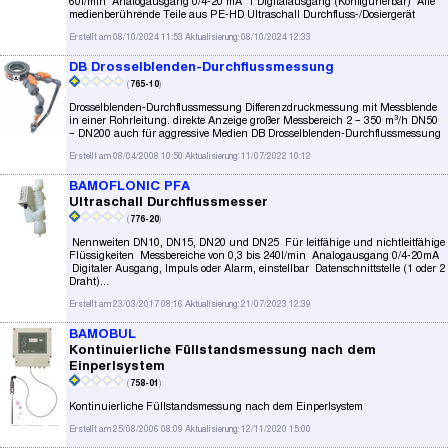
60l/min Analogausgang 0/4-20 mA 1 Digitalausgang (Konfigurierbar) Alle
medienberührende Teile aus PE-HD Ultraschall Durchfluss-/Dosiergerät
Erstellt am 08/10/2024 11:53 Aktualisierung: 08/10/2024 12:33
DB Drosselblenden-Durchflussmessung
(
765-10
)
Drosselblenden-Durchflussmessung Differenzdruckmessung mit Messblende
in einer Rohrleitung. direkte Anzeige großer Messbereich 2 – 350 m³/h DN50
– DN200 auch für aggressive Medien DB Drosselblenden-Durchflussmessung
Erstellt am 08/04/2008 10:50 Aktualisierung: 11/07/2022 10:12
BAMOFLONIC PFA
Ultraschall Durchflussmesser
(
776-20
)
Nennweiten DN10, DN15, DN20 und DN25 Für leitfähige und nichtleitfähige
Flüssigkeiten Messbereiche von 0,3 bis 240l/min Analogausgang 0/4-20mA
Digitaler Ausgang, Impuls oder Alarm, einstellbar Datenschnittstelle (1 oder 2
Draht)...
Erstellt am 23/03/2017 08:16 Aktualisierung: 21/07/2023 12:39
BAMOBUL
Kontinuierliche Füllstandsmessung nach dem
Einperlsystem
(
758-01
)
Kontinuierliche Füllstandsmessung nach dem Einperlsystem
Erstellt am 25/08/2006 08:09 Aktualisierung: 12/11/2020 15:00