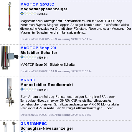
MAGTOP G5/G5C
Magnetklappenanzeiger
(
560-05
)
Magnetklappen-Anzeiger mit Edelstahlarmaturen mit MAGTOP® Snap
Kontakten Bypass-Magnetklappen-Anzeiger kombinieren in einfacher Weise
die optische Anzeige vor Ort mit einer Füllstand-Regelung oder -Messung. Der
Magnet im Schwimmer dreht bei steigendem...
Erstellt am 29/01/2006 22:25 Aktualisierung: 16/10/2024 14:34
MAGTOP Snap 201
Bistabiler Schalter
(
560-11
)
MAGTOP Snap 201 Bistabiler Schalter
Erstellt am 29/06/2023 10:14 Aktualisierung: 30/06/2023 12:14
MRK 10
Monostabiler Reedkontakt
(
569-01
)
Zum Anbau an Seilzug-Füllstandsanzeigen Stringline SFA... oder
Schauglas-Niveauanzeiger GNR5+KNR verstellbar vibrationsfest
betriebssicher preiswert Schaltzustandsanzeige MRK 10 Monostabiler
Reedkontakt Zum Anbau an Seilzug-Füllstandsanzeigen ... oder...
Erstellt am 29/01/2006 18:46 Aktualisierung: 02/09/2022 09:23
GNR5/GNR5C
Schauglas-Niveauanzeiger