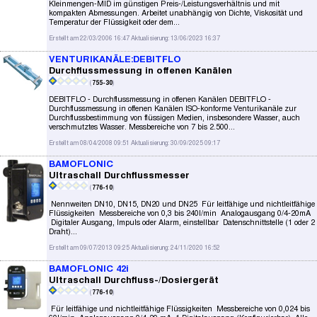
Kleinmengen-MID im günstigen Preis-/Leistungsverhältnis und mit
kompakten Abmessungen. Arbeitet unabhängig von Dichte, Viskosität und
Temperatur der Flüssigkeit oder dem...
Erstellt am 22/03/2006 16:47 Aktualisierung: 13/06/2023 16:37
VENTURIKANÄLE:DEBITFLO
Durchflussmessung in offenen Kanälen
(
755-30
)
DEBITFLO - Durchflussmessung in offenen Kanälen DEBITFLO -
Durchflussmessung in offenen Kanälen ISO-konforme Venturikanäle zur
Durchflussbestimmung von flüssigen Medien, insbesondere Wasser, auch
verschmutztes Wasser. Messbereiche von 7 bis 2.500...
Erstellt am 08/04/2008 09:51 Aktualisierung: 30/09/2025 09:17
BAMOFLONIC
Ultraschall Durchflussmesser
(
776-10
)
Nennweiten DN10, DN15, DN20 und DN25 Für leitfähige und nichtleitfähige
Flüssigkeiten Messbereiche von 0,3 bis 240l/min Analogausgang 0/4-20mA
Digitaler Ausgang, Impuls oder Alarm, einstellbar Datenschnittstelle (1 oder 2
Draht)...
Erstellt am 09/07/2013 09:25 Aktualisierung: 24/11/2020 16:52
BAMOFLONIC 42i
Ultraschall Durchfluss-/Dosiergerät
(
776-10
)
Für leitfähige und nichtleitfähige Flüssigkeiten Messbereiche von 0,024 bis