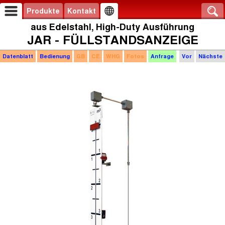
Produkte
Kontakt
aus Edelstahl, High-Duty Ausführung
JAR - FÜLLSTANDSANZEIGE
Datenblatt
Bedienung
GB
CE
WHG
Fotos
Anfrage
Vor
Nächste