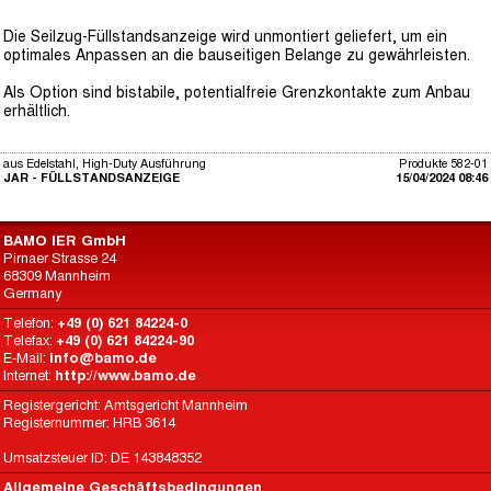
Die Seilzug-Füllstandsanzeige wird unmontiert geliefert, um ein
optimales Anpassen an die bauseitigen Belange zu gewährleisten.
Als Option sind bistabile, potentialfreie Grenzkontakte zum Anbau
erhältlich.
aus Edelstahl, High-Duty Ausführung
Produkte 582-01
JAR - FÜLLSTANDSANZEIGE
15/04/2024 08:46
BAMO IER GmbH
Pirnaer Strasse 24
68309 Mannheim
Germany
Telefon:
+49 (0) 621 84224-0
Telefax:
+49 (0) 621 84224-90
E-Mail:
info@bamo.de
Internet:
http://www.bamo.de
Registergericht: Amtsgericht Mannheim
Registernummer: HRB 3614
Umsatzsteuer ID: DE 143848352
Allgemeine Geschäftsbedingungen