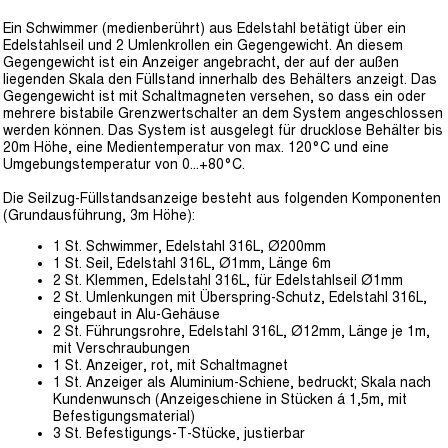
Ein Schwimmer (medienberührt) aus Edelstahl betätigt über ein
Edelstahlseil und 2 Umlenkrollen ein Gegengewicht. An diesem
Gegengewicht ist ein Anzeiger angebracht, der auf der außen
liegenden Skala den Füllstand innerhalb des Behälters anzeigt. Das
Gegengewicht ist mit Schaltmagneten versehen, so dass ein oder
mehrere bistabile Grenzwertschalter an dem System angeschlossen
werden können. Das System ist ausgelegt für drucklose Behälter bis
20m Höhe, eine Medientemperatur von max. 120°C und eine
Umgebungstemperatur von 0…+80°C.
Die Seilzug-Füllstandsanzeige besteht aus folgenden Komponenten
(Grundausführung, 3m Höhe):
1 St. Schwimmer, Edelstahl 316L, Ø200mm
1 St. Seil, Edelstahl 316L, Ø1mm, Länge 6m
2 St. Klemmen, Edelstahl 316L, für Edelstahlseil Ø1mm
2 St. Umlenkungen mit Überspring-Schutz, Edelstahl 316L,
eingebaut in Alu-Gehäuse
2 St. Führungsrohre, Edelstahl 316L, Ø12mm, Länge je 1m,
mit Verschraubungen
1 St. Anzeiger, rot, mit Schaltmagnet
1 St. Anzeiger als Aluminium-Schiene, bedruckt; Skala nach
Kundenwunsch (Anzeigeschiene in Stücken á 1,5m, mit
Befestigungsmaterial)
3 St. Befestigungs-T-Stücke, justierbar