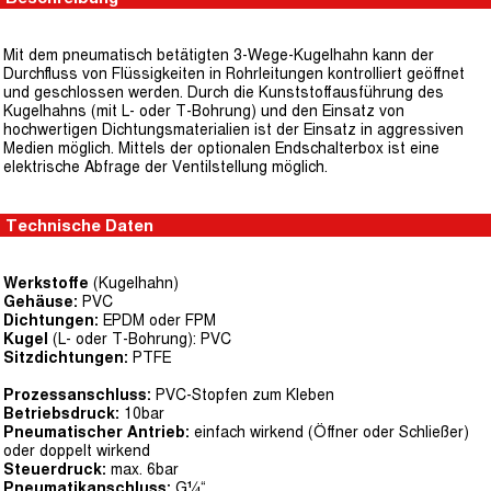
Mit dem pneumatisch betätigten 3-Wege-Kugelhahn kann der
Durchfluss von Flüssigkeiten in Rohrleitungen kontrolliert geöffnet
und geschlossen werden. Durch die Kunststoffausführung des
Kugelhahns (mit L- oder T-Bohrung) und den Einsatz von
hochwertigen Dichtungsmaterialien ist der Einsatz in aggressiven
Medien möglich. Mittels der optionalen Endschalterbox ist eine
elektrische Abfrage der Ventilstellung möglich.
Technische Daten
Werkstoffe
(Kugelhahn)
Gehäuse:
PVC
Dichtungen:
EPDM oder FPM
Kugel
(L- oder T-Bohrung): PVC
Sitzdichtungen:
PTFE
Prozessanschluss:
PVC-Stopfen zum Kleben
Betriebsdruck:
10bar
Pneumatischer Antrieb:
einfach wirkend (Öffner oder Schließer)
oder doppelt wirkend
Steuerdruck:
max. 6bar
Pneumatikanschluss:
G¼“