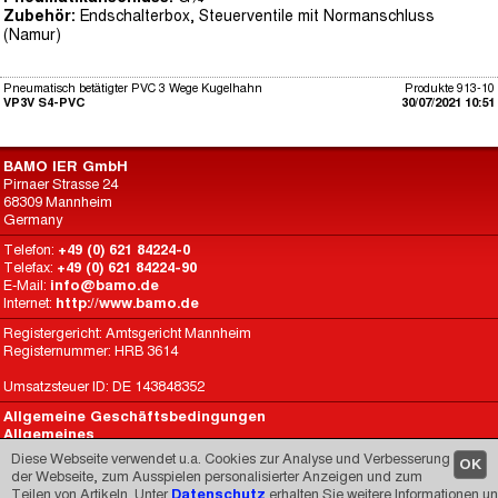
Zubehör:
Endschalterbox, Steuerventile mit Normanschluss
(Namur)
Pneumatisch betätigter PVC 3 Wege Kugelhahn
Produkte 913-10
VP3V S4-PVC
30/07/2021 10:51
BAMO IER GmbH
Pirnaer Strasse 24
68309 Mannheim
Germany
Telefon:
+49 (0) 621 84224-0
Telefax:
+49 (0) 621 84224-90
E-Mail:
info@bamo.de
Internet:
http://www.bamo.de
Registergericht: Amtsgericht Mannheim
Registernummer: HRB 3614
Umsatzsteuer ID: DE 143848352
Allgemeine Geschäftsbedingungen
Allgemeines
Datenschutz
Diese Webseite verwendet u.a. Cookies zur Analyse und Verbesserung
OK
BAMO International
der Webseite, zum Ausspielen personalisierter Anzeigen und zum
Teilen von Artikeln. Unter
Datenschutz
erhalten Sie weitere Informationen u