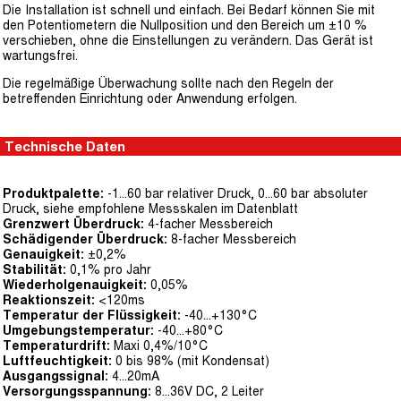
Die Installation ist schnell und einfach. Bei Bedarf können Sie mit
den Potentiometern die Nullposition und den Bereich um ±10 %
verschieben, ohne die Einstellungen zu verändern. Das Gerät ist
wartungsfrei.
Die regelmäßige Überwachung sollte nach den Regeln der
betreffenden Einrichtung oder Anwendung erfolgen.
Technische Daten
Produktpalette:
-1...60 bar relativer Druck, 0...60 bar absoluter
Druck, siehe empfohlene Messskalen im Datenblatt
Grenzwert Überdruck:
4-facher Messbereich
Schädigender Überdruck:
8-facher Messbereich
Genauigkeit:
±0,2%
Stabilität:
0,1% pro Jahr
Wiederholgenauigkeit:
0,05%
Reaktionszeit:
<120ms
Temperatur der Flüssigkeit:
-40...+130°C
Umgebungstemperatur:
-40...+80°C
Temperaturdrift:
Maxi 0,4%/10°C
Luftfeuchtigkeit:
0 bis 98% (mit Kondensat)
Ausgangssignal:
4...20mA
Versorgungsspannung:
8...36V DC, 2 Leiter