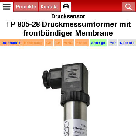
Produkte
Kontakt
Drucksensor
TP 805-28 Druckmessumformer mit
frontbündiger Membrane
Datenblatt
Bedienung
GB
CE
WHG
Fotos
Anfrage
Vor
Nächste