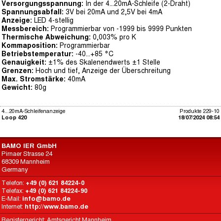
Versorgungsspannung:
In der 4...20mA-Schleife (2-Draht)
Spannungsabfall:
3V bei 20mA und 2,5V bei 4mA
Anzeige:
LED 4-stellig
Messbereich:
Programmierbar von -1999 bis 9999 Punkten
Thermische Abweichung:
0,003% pro K
Kommaposition:
Programmierbar
Betriebstemperatur:
-40...+85 °C
Genauigkeit:
±1% des Skalenendwerts ±1 Stelle
Grenzen:
Hoch und tief, Anzeige der Überschreitung
Max. Stromstärke:
40mA
Gewicht:
80g
4...20mA-Schleifenanzeige
Produkte 229-10
Loop 420
18/07/2024 08:54
BAMO IER GmbH
Pirnaer Strasse 24
68309 Mannheim
Germany
Telefon:
+49 (0) 621 84224-0
Telefax:
+49 (0) 621 84224-90
E-Mail:
info@bamo.de
Internet:
http://www.bamo.de
Registergericht: Amtsgericht Mannheim