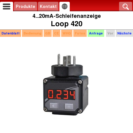
Produkte
Kontakt
4...20mA-Schleifenanzeige
Loop 420
Datenblatt
Bedienung
GB
CE
WHG
Fotos
Anfrage
Vor
Nächste