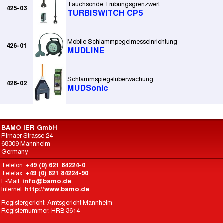
Tauchsonde Trübungsgrenzwert
425-03
TURBISWITCH CP5
Mobile Schlammpegelmesseinrichtung
426-01
MUDLINE
Schlammspiegelüberwachung
426-02
MUDSonic
BAMO IER GmbH
Pirnaer Strasse 24
68309 Mannheim
Germany
Telefon:
+49 (0) 621 84224-0
Telefax:
+49 (0) 621 84224-90
E-Mail:
info@bamo.de
Internet:
http://www.bamo.de
Registergericht: Amtsgericht Mannheim
Registernummer: HRB 3614