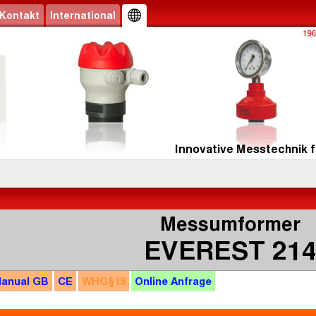
Kontakt
International
Innovative Messtechnik f
Messumformer
EVEREST 21
anual
GB
CE
WHG
§19
Online
Anfrage