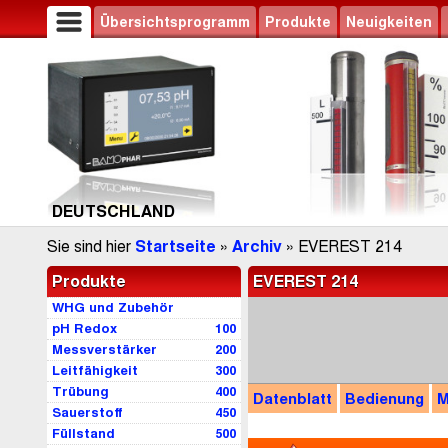
Übersichtsprogramm
Produkte
Neuigkeiten
DEUTSCHLAND
Sie sind hier
Startseite
»
Archiv
» EVEREST 214
Produkte
EVEREST 214
WHG und Zubehör
pH Redox
100
Messverstärker
200
Leitfähigkeit
300
Trübung
400
Datenblatt
Bedienung
M
Sauerstoff
450
Füllstand
500