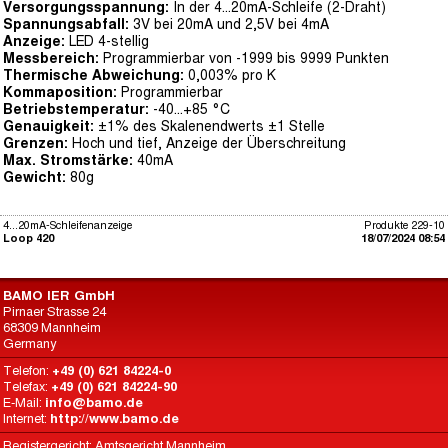
Versorgungsspannung:
In der 4...20mA-Schleife (2-Draht)
Spannungsabfall:
3V bei 20mA und 2,5V bei 4mA
Anzeige:
LED 4-stellig
Messbereich:
Programmierbar von -1999 bis 9999 Punkten
Thermische Abweichung:
0,003% pro K
Kommaposition:
Programmierbar
Betriebstemperatur:
-40...+85 °C
Genauigkeit:
±1% des Skalenendwerts ±1 Stelle
Grenzen:
Hoch und tief, Anzeige der Überschreitung
Max. Stromstärke:
40mA
Gewicht:
80g
4...20mA-Schleifenanzeige
Produkte 229-10
Loop 420
18/07/2024 08:54
BAMO IER GmbH
Pirnaer Strasse 24
68309 Mannheim
Germany
Telefon:
+49 (0) 621 84224-0
Telefax:
+49 (0) 621 84224-90
E-Mail:
info@bamo.de
Internet:
http://www.bamo.de
Registergericht: Amtsgericht Mannheim