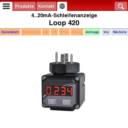
Produkte
Kontakt
4...20mA-Schleifenanzeige
Loop 420
Datenblatt
Bedienung
GB
CE
WHG
Fotos
Anfrage
Vor
Nächste