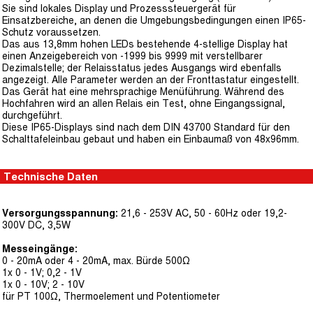
Sie sind lokales Display und Prozesssteuergerät für
Einsatzbereiche, an denen die Umgebungsbedingungen einen IP65-
Schutz voraussetzen.
Das aus 13,8mm hohen LEDs bestehende 4-stellige Display hat
einen Anzeigebereich von -1999 bis 9999 mit verstellbarer
Dezimalstelle; der Relaisstatus jedes Ausgangs wird ebenfalls
angezeigt. Alle Parameter werden an der Fronttastatur eingestellt.
Das Gerät hat eine mehrsprachige Menüführung. Während des
Hochfahren wird an allen Relais ein Test, ohne Eingangssignal,
durchgeführt.
Diese IP65-Displays sind nach dem DIN 43700 Standard für den
Schalttafeleinbau gebaut und haben ein Einbaumaß von 48x96mm.
Technische Daten
Versorgungsspannung:
21,6 - 253V AC, 50 - 60Hz oder 19,2-
300V DC, 3,5W
Messeingänge:
0 - 20mA oder 4 - 20mA, max. Bürde 500Ω
1x 0 - 1V; 0,2 - 1V
1x 0 - 10V; 2 - 10V
für PT 100Ω, Thermoelement und Potentiometer