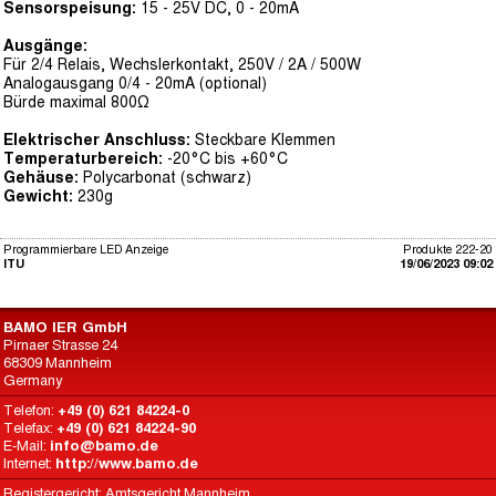
Sensorspeisung:
15 - 25V DC, 0 - 20mA
Ausgänge:
Für 2/4 Relais, Wechslerkontakt, 250V / 2A / 500W
Analogausgang 0/4 - 20mA (optional)
Bürde maximal 800Ω
Elektrischer Anschluss:
Steckbare Klemmen
Temperaturbereich:
-20°C bis +60°C
Gehäuse:
Polycarbonat (schwarz)
Gewicht:
230g
Programmierbare LED Anzeige
Produkte 222-20
ITU
19/06/2023 09:02
BAMO IER GmbH
Pirnaer Strasse 24
68309 Mannheim
Germany
Telefon:
+49 (0) 621 84224-0
Telefax:
+49 (0) 621 84224-90
E-Mail:
info@bamo.de
Internet:
http://www.bamo.de
Registergericht: Amtsgericht Mannheim