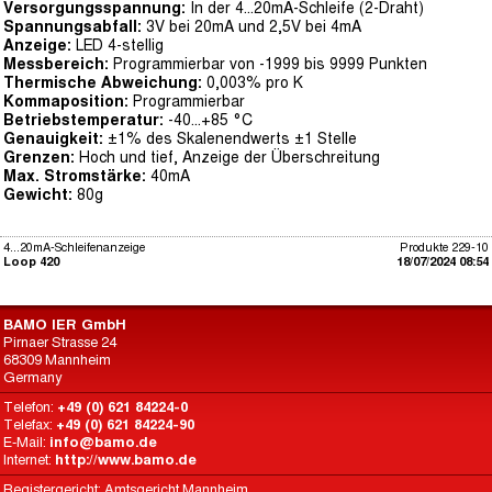
Versorgungsspannung:
In der 4...20mA-Schleife (2-Draht)
Spannungsabfall:
3V bei 20mA und 2,5V bei 4mA
Anzeige:
LED 4-stellig
Messbereich:
Programmierbar von -1999 bis 9999 Punkten
Thermische Abweichung:
0,003% pro K
Kommaposition:
Programmierbar
Betriebstemperatur:
-40...+85 °C
Genauigkeit:
±1% des Skalenendwerts ±1 Stelle
Grenzen:
Hoch und tief, Anzeige der Überschreitung
Max. Stromstärke:
40mA
Gewicht:
80g
4...20mA-Schleifenanzeige
Produkte 229-10
Loop 420
18/07/2024 08:54
BAMO IER GmbH
Pirnaer Strasse 24
68309 Mannheim
Germany
Telefon:
+49 (0) 621 84224-0
Telefax:
+49 (0) 621 84224-90
E-Mail:
info@bamo.de
Internet:
http://www.bamo.de
Registergericht: Amtsgericht Mannheim