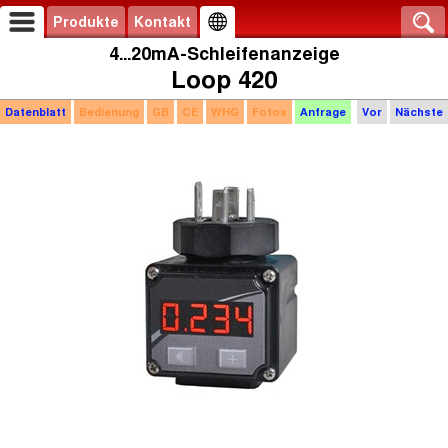
Produkte
Kontakt
4...20mA-Schleifenanzeige
Loop 420
Datenblatt
Bedienung
GB
CE
WHG
Fotos
Anfrage
Vor
Nächste