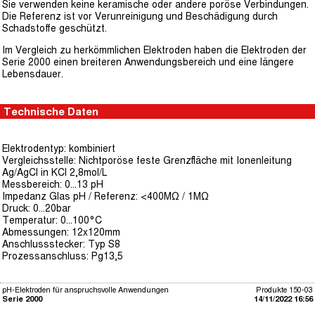
Sie verwenden keine keramische oder andere poröse Verbindungen.
Die Referenz ist vor Verunreinigung und Beschädigung durch
Schadstoffe geschützt.
Im Vergleich zu herkömmlichen Elektroden haben die Elektroden der
Serie 2000 einen breiteren Anwendungsbereich und eine längere
Lebensdauer.
Technische Daten
Elektrodentyp: kombiniert
Vergleichsstelle: Nichtporöse feste Grenzfläche mit Ionenleitung
Ag/AgCl in KCl 2,8mol/L
Messbereich: 0...13 pH
Impedanz Glas pH / Referenz: <400MΩ / 1MΩ
Druck: 0...20bar
Temperatur: 0...100°C
Abmessungen: 12x120mm
Anschlussstecker: Typ S8
Prozessanschluss: Pg13,5
pH-Elektroden für anspruchsvolle Anwendungen
Produkte 150-03
Serie 2000
14/11/2022 16:56