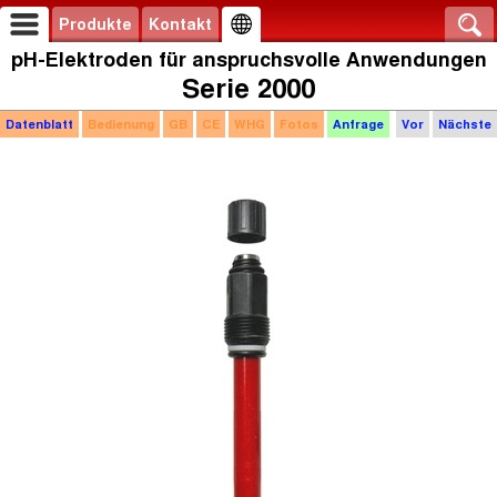
Produkte
Kontakt
pH-Elektroden für anspruchsvolle Anwendungen
Serie 2000
Datenblatt
Bedienung
GB
CE
WHG
Fotos
Anfrage
Vor
Nächste