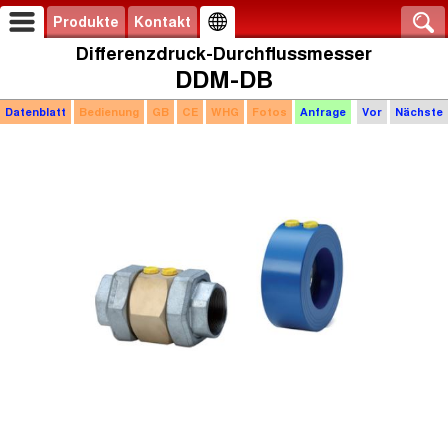
Produkte
Kontakt
Differenzdruck-Durchflussmesser
DDM-DB
Datenblatt
Bedienung
GB
CE
WHG
Fotos
Anfrage
Vor
Nächste