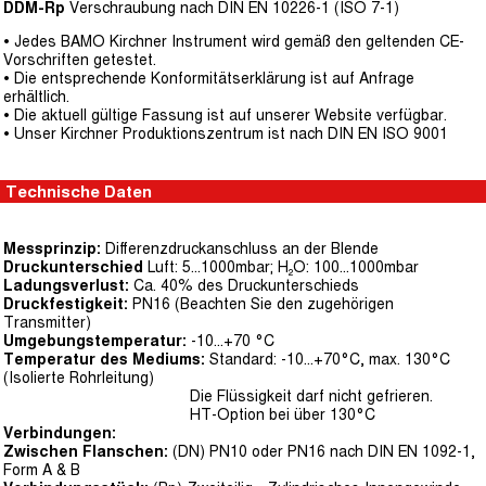
DDM-Rp
Verschraubung nach DIN EN 10226-1 (ISO 7-1)
• Jedes BAMO Kirchner Instrument wird gemäß den geltenden CE-
Vorschriften getestet.
• Die entsprechende Konformitätserklärung ist auf Anfrage
erhältlich.
• Die aktuell gültige Fassung ist auf unserer Website verfügbar.
• Unser Kirchner Produktionszentrum ist nach DIN EN ISO 9001
Technische Daten
Messprinzip:
Differenzdruckanschluss an der Blende
Druckunterschied
Luft: 5...1000mbar; H₂O: 100...1000mbar
Ladungsverlust:
Ca. 40% des Druckunterschieds
Druckfestigkeit:
PN16 (Beachten Sie den zugehörigen
Transmitter)
Umgebungstemperatur:
-10...+70 °C
Temperatur des Mediums:
Standard: -10...+70°C, max. 130°C
(Isolierte Rohrleitung)
Die Flüssigkeit darf nicht gefrieren.
HT-Option bei über 130°C
Verbindungen:
Zwischen Flanschen:
(DN) PN10 oder PN16 nach DIN EN 1092-1,
Form A & B