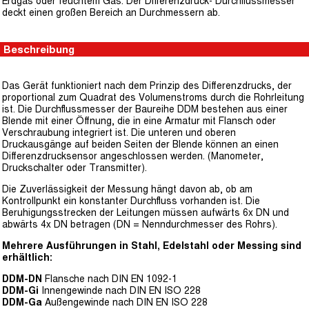
Erdgas oder feuchtem Gas. Der Differenzdruck- Durchflussmesser
deckt einen großen Bereich an Durchmessern ab.
Beschreibung
Das Gerät funktioniert nach dem Prinzip des Differenzdrucks, der
proportional zum Quadrat des Volumenstroms durch die Rohrleitung
ist. Die Durchflussmesser der Baureihe DDM bestehen aus einer
Blende mit einer Öffnung, die in eine Armatur mit Flansch oder
Verschraubung integriert ist. Die unteren und oberen
Druckausgänge auf beiden Seiten der Blende können an einen
Differenzdrucksensor angeschlossen werden. (Manometer,
Druckschalter oder Transmitter).
Die Zuverlässigkeit der Messung hängt davon ab, ob am
Kontrollpunkt ein konstanter Durchfluss vorhanden ist. Die
Beruhigungsstrecken der Leitungen müssen aufwärts 6x DN und
abwärts 4x DN betragen (DN = Nenndurchmesser des Rohrs).
Mehrere Ausführungen in Stahl, Edelstahl oder Messing sind
erhältlich:
DDM-DN
Flansche nach DIN EN 1092-1
DDM-Gi
Innengewinde nach DIN EN ISO 228
DDM-Ga
Außengewinde nach DIN EN ISO 228