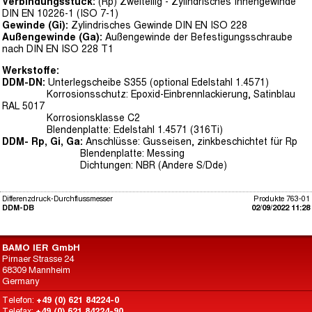
Verbindungsstück:
(Rp) Zweiteilig - Zylindrisches Innengewinde
DIN EN 10226-1 (ISO 7-1)
Gewinde (Gi):
Zylindrisches Gewinde DIN EN ISO 228
Außengewinde (Ga):
Außengewinde der Befestigungsschraube
nach DIN EN ISO 228 T1
Werkstoffe:
DDM-DN:
Unterlegscheibe S355 (optional Edelstahl 1.4571)
Korrosionsschutz: Epoxid-Einbrennlackierung, Satinblau
RAL 5017
Korrosionsklasse C2
Blendenplatte: Edelstahl 1.4571 (316Ti)
DDM- Rp, Gi, Ga:
Anschlüsse: Gusseisen, zinkbeschichtet für Rp
Blendenplatte: Messing
Dichtungen: NBR (Andere S/Dde)
Differenzdruck-Durchflussmesser
Produkte 763-01
DDM-DB
02/09/2022 11:28
BAMO IER GmbH
Pirnaer Strasse 24
68309 Mannheim
Germany
Telefon:
+49 (0) 621 84224-0
Telefax:
+49 (0) 621 84224-90