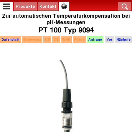
Produkte
Kontakt
Zur automatischen Temperaturkompensation bei
pH-Messungen
PT 100 Typ 9094
Datenblatt
Bedienung
GB
CE
WHG
Fotos
Anfrage
Vor
Nächste