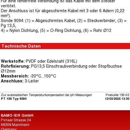
Für eine fehlerfreie Verbindung ist das Kabel mit dem Stecker
verlötet.
Der Anschluss ist für abgeschirmte Kabel mit 3 oder 6 Adern (0,22
mm²).
Sonde 9094: (1) = Abgeschirmtes Kabel, (2) = Steckverbinder, (3) =
Pg 13,5,
4) = Nylon Dichtung, (5) = O-Ring Dichtung, (6) = Rohr Ø12
Technische Daten
Werkstoffe:
PVDF oder Edelstahl (316L)
Rohrfixierung:
PG13,5 Einschraubverbindung oder Stopfbuchse
Ø12mm
Messbereich:
-20°C...150°C
Anschluss:
3-Leiter
Zur automatischen Temperaturkompensation bei pH-Messungen
Produkte 150-02
PT 100 Typ 9094
12/03/2025 13:30
BAMO IER GmbH
Pirnaer Strasse 24
68309 Mannheim
Germany