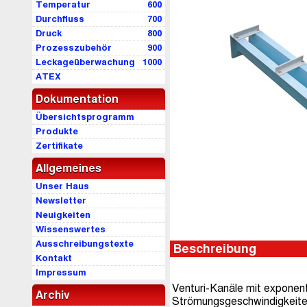
Temperatur
600
Durchfluss
700
Druck
800
Prozesszubehör
900
Leckageüberwachung
1000
ATEX
Dokumentation
Übersichtsprogramm
Produkte
Zertifikate
Allgemeines
Unser Haus
Newsletter
Neuigkeiten
Wissenswertes
Ausschreibungstexte
Beschreibung
Kontakt
Impressum
Venturi-Kanäle mit exponen
Archiv
Strömungsgeschwindigkeiten 