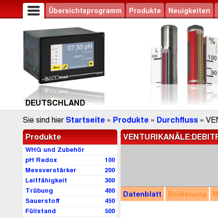
Übersichtsprogramm
Produkte
Neuigkeiten
DEUTSCHLAND
Sie sind hier
Startseite
»
Produkte
»
Durchfluss
» VE
Produkte
VENTURIKANÄLE:DEBIT
WHG und Zubehör
pH Redox
100
Messverstärker
200
Leitfähigkeit
300
Trübung
400
Datenblatt
Bedienung
M
Sauerstoff
450
Füllstand
500