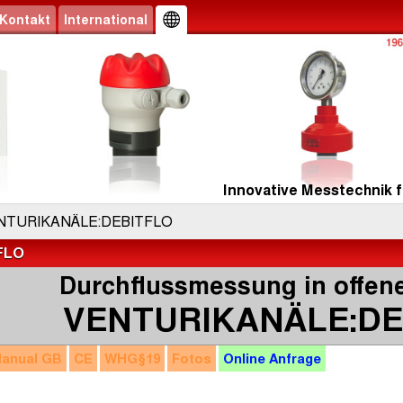
Kontakt
International
Innovative Messtechnik f
NTURIKANÄLE:DEBITFLO
FLO
Durchflussmessung in offen
VENTURIKANÄLE:DE
anual
GB
CE
WHG
§19
Fotos
Online
Anfrage