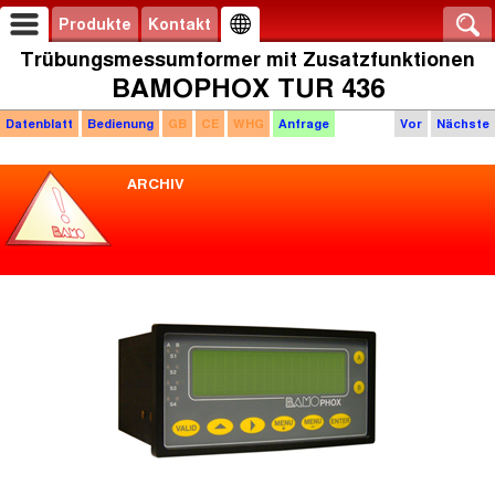
Produkte
Kontakt
Trübungsmessumformer mit Zusatzfunktionen
BAMOPHOX TUR 436
Datenblatt
Bedienung
GB
CE
WHG
Anfrage
Vor
Nächste
ARCHIV