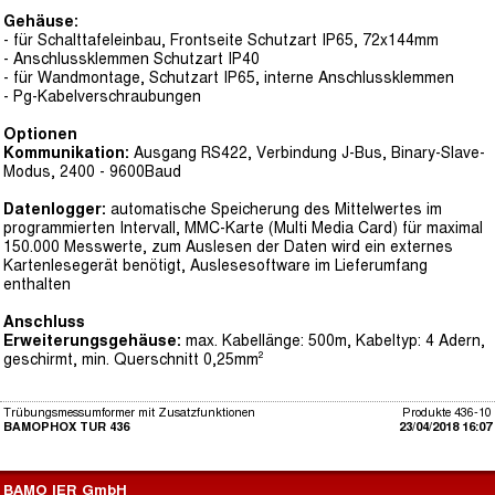
Gehäuse:
- für Schalttafeleinbau, Frontseite Schutzart IP65, 72x144mm
- Anschlussklemmen Schutzart IP40
- für Wandmontage, Schutzart IP65, interne Anschlussklemmen
- Pg-Kabelverschraubungen
Optionen
Kommunikation:
Ausgang RS422, Verbindung J-Bus, Binary-Slave-
Modus, 2400 - 9600Baud
Datenlogger:
automatische Speicherung des Mittelwertes im
programmierten Intervall, MMC-Karte (Multi Media Card) für maximal
150.000 Messwerte, zum Auslesen der Daten wird ein externes
Kartenlesegerät benötigt, Auslesesoftware im Lieferumfang
enthalten
Anschluss
Erweiterungsgehäuse:
max. Kabellänge: 500m, Kabeltyp: 4 Adern,
geschirmt, min. Querschnitt 0,25mm²
Trübungsmessumformer mit Zusatzfunktionen
Produkte 436-10
BAMOPHOX TUR 436
23/04/2018 16:07
BAMO IER GmbH