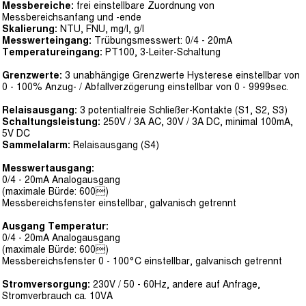
Messbereiche:
frei einstellbare Zuordnung von
Messbereichsanfang und -ende
Skalierung:
NTU, FNU, mg/l, g/l
Messwerteingang:
Trübungsmesswert: 0/4 - 20mA
Temperatureingang:
PT100, 3-Leiter-Schaltung
Grenzwerte:
3 unabhängige Grenzwerte Hysterese einstellbar von
0 - 100% Anzug- / Abfallverzögerung einstellbar von 0 - 9999sec.
Relaisausgang:
3 potentialfreie Schließer-Kontakte (S1, S2, S3)
Schaltungsleistung:
250V / 3A AC, 30V / 3A DC, minimal 100mA,
5V DC
Sammelalarm:
Relaisausgang (S4)
Messwertausgang:
0/4 - 20mA Analogausgang
(maximale Bürde: 600)
Messbereichsfenster einstellbar, galvanisch getrennt
Ausgang Temperatur:
0/4 - 20mA Analogausgang
(maximale Bürde: 600)
Messbereichsfenster 0 - 100°C einstellbar, galvanisch getrennt
Stromversorgung:
230V / 50 - 60Hz, andere auf Anfrage,
Stromverbrauch ca. 10VA