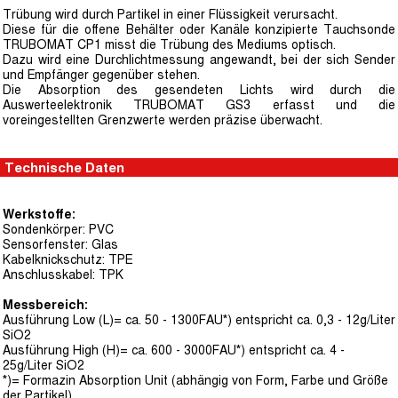
Trübung wird durch Partikel in einer Flüssigkeit verursacht.
Diese für die offene Behälter oder Kanäle konzipierte Tauchsonde
TRUBOMAT CP1 misst die Trübung des Mediums optisch.
Dazu wird eine Durchlichtmessung angewandt, bei der sich Sender
und Empfänger gegenüber stehen.
Die Absorption des gesendeten Lichts wird durch die
Auswerteelektronik TRUBOMAT GS3 erfasst und die
voreingestellten Grenzwerte werden präzise überwacht.
Technische Daten
Werkstoffe:
Sondenkörper: PVC
Sensorfenster: Glas
Kabelknickschutz: TPE
Anschlusskabel: TPK
Messbereich:
Ausführung Low (L)= ca. 50 - 1300FAU*) entspricht ca. 0,3 - 12g/Liter
SiO2
Ausführung High (H)= ca. 600 - 3000FAU*) entspricht ca. 4 -
25g/Liter SiO2
*)= Formazin Absorption Unit (abhängig von Form, Farbe und Größe
der Partikel)