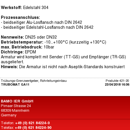
Werkstoff:
Edelstahl 304
Prozessanschluss:
- beidseitiger Alu-Losflansch nach DIN 2642
- beidseitiger Edelstahl-Losflansch nach DIN 2642
Nennweite:
DN25 oder DN32
Betriebstemperatur:
-10...+100°C (kurzzeitig +130°C)
max. Betriebsdruck:
10bar
Dichtringe:
EPDM
Armatur wird komplett mit Sender (TT-GS) und Empfänger (TR-GS)
ausgeliefert.
Hinweis:
Die Armatur ist nicht nach Aseptik-Standards konstruiert
Trübungs-Grenzwertgeber, Rohrleitungeinbau
Produkte 421-20
TRUBOMAT GA11
23/04/2018 16:06
BAMO IER GmbH
Pirnaer Strasse 24
68309 Mannheim
Germany
Telefon:
+49 (0) 621 84224-0
Telefax:
+49 (0) 621 84224-90