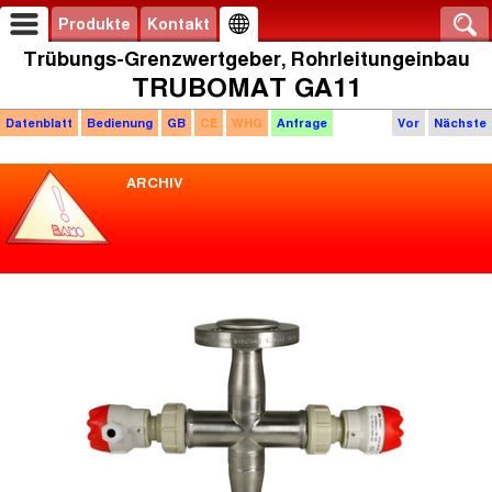
Produkte
Kontakt
Trübungs-Grenzwertgeber, Rohrleitungeinbau
TRUBOMAT GA11
Datenblatt
Bedienung
GB
CE
WHG
Anfrage
Vor
Nächste
ARCHIV