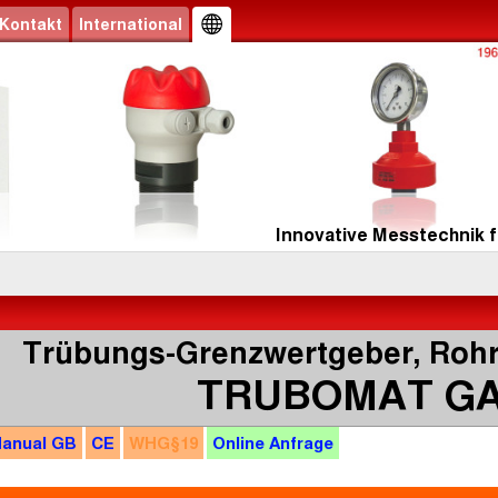
Kontakt
International
Innovative Messtechnik f
Trübungs-Grenzwertgeber, Rohr
TRUBOMAT G
anual
GB
CE
WHG
§19
Online
Anfrage