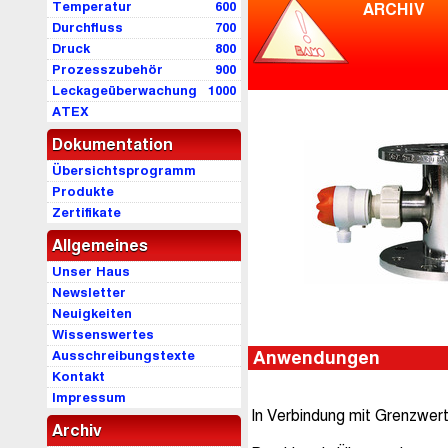
Temperatur
600
ARCHIV
Durchfluss
700
Druck
800
Prozesszubehör
900
Leckageüberwachung
1000
ATEX
Dokumentation
Übersichtsprogramm
Produkte
Zertifikate
Allgemeines
Unser Haus
Newsletter
Neuigkeiten
Wissenswertes
Ausschreibungstexte
Anwendungen
Kontakt
Impressum
In Verbindung mit Grenzw
Archiv