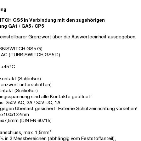
ung
TCH GS5 in Verbindung mit den zugehörigen
g GA1 / GA5 / CP5
 einstellbarer Grenzwert über die Auswerteeinheit ausgegeben.
(TURBISWITCH GS5 G)
24V AC (TURBISWITCH GS5 D)
..+45°C
kontakt (Schließer)
renzwert unterschritten)
ontakt (Schließer)
ungsspannung sind alle Kontakte geöffnet!
is: 250V AC, 3A / 30V DC, 1A
t gegen Überlast gesichert! Externe Schutzeinrichtung vorsehen!
,5x100x122mm
5x7,5mm (DIN EN 60715)
anschluss, max. 1,5mm²
0% in 3 Messbereichen (abhängig vom Feststoffanteil),