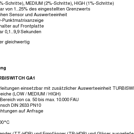
EDIUM (2%-Schritte), HIGH (1%-Schritte)
bar von 1...25% des eingestellten Grenzwerts
chen Sensor und Auswerteeinheit
ED-Punktmatrixanzeige
halter auf Frontplatte
ar 0,1...9,9 Sekunden
 gleichwertig
ung
TURBISWITCH GA1
hrleitungen einsetzbar mit zusätzlicher Auswerteeinheit TURBI
reiche (LOW / MEDIUM / HIGH)
Bereich von ca. 50 bis max. 10.000 FAU
ansch DIN 2633 PN10
chtungen auf Anfrage
100°C
Sender (TT-HDR) und Empfänger (TR-HDR) und Gläser ausgeliefer