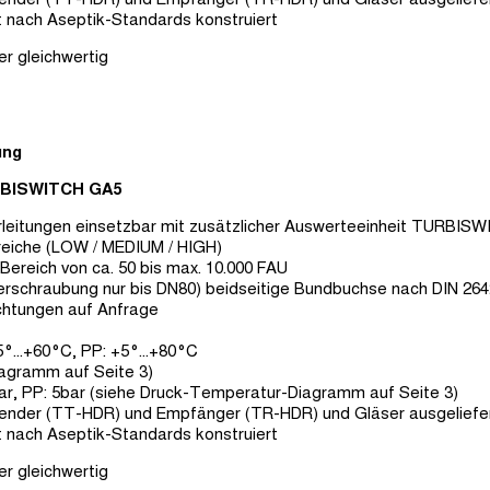
ht nach Aseptik-Standards konstruiert
 gleichwertig
ung
RBISWITCH GA5
hrleitungen einsetzbar mit zusätzlicher Auswerteeinheit TURBI
reiche (LOW / MEDIUM / HIGH)
Bereich von ca. 50 bis max. 10.000 FAU
erschraubung nur bis DN80) beidseitige Bundbuchse nach DIN 264
chtungen auf Anfrage
°...+60°C, PP: +5°...+80°C
agramm auf Seite 3)
ar, PP: 5bar (siehe Druck-Temperatur-Diagramm auf Seite 3)
Sender (TT-HDR) und Empfänger (TR-HDR) und Gläser ausgeliefer
ht nach Aseptik-Standards konstruiert
 gleichwertig