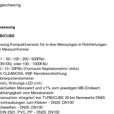
leichwertig
smessung
RBICUBE
sung Kompaktversion für in-line-Messungen in Rohrleitungen.
hen Messumformer
- 50 / 100 / 200 / 500FNU
 DN100); oder 100 - 1000FAU
 5 / 10 / 20FNU (Formazin Nephelometric Units)
 mit CLEANOSIL VMF-Nanobeschichtung
ibrierpotentiometer
rün), Störungs-LED (rot)
aktuellen Messwert und ±1% vom jeweiligen MB-Endwert
n Abhängigkeit vom Messbereich
ensation: integriert bei TURBICUBE 20 bis Nennweite DN65
schraubungen zum Kleben – DN20...DN100
hweißen – DN20...DN100
 DIN 2501, PVC, PP – DN20...DN100