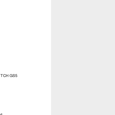
SWITCH GS5
t.