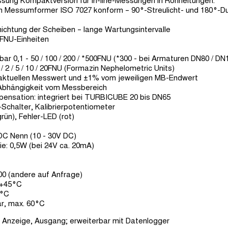
sung Kompaktversion für in-line-Messungen in Rohrleitungen.
en Messumformer ISO 7027 konform – 90°-Streulicht- und 180°-D
htung der Scheiben – lange Wartungsintervalle
n FNU-Einheiten
0,1 - 50 / 100 / 200 / *500FNU (*300 - bei Armaturen DN80 / DN
2 / 5 / 10 / 20FNU (Formazin Nephelometric Units)
aktuellen Messwert und ±1% vom jeweiligen MB-Endwert
n Abhängigkeit vom Messbereich
ensation: integriert bei TURBICUBE 20 bis DN65
Schalter, Kalibrierpotentiometer
rün), Fehler-LED (rot)
C Nenn (10 - 30V DC)
ie: 0,5W (bei 24V ca. 20mA)
0 (andere auf Anfrage)
.+45°C
0°C
ar, max. 60°C
 Anzeige, Ausgang; erweiterbar mit Datenlogger