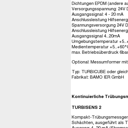
Dichtungen EPDM (andere au
Versorgungsspannung: 24V D
Ausgangssignal: 4 - 20 mA
Anschlussleistung Hilfsenerg
Spannungsversorgung 24V DC
Anschlussleistung Hilfsenergi
Ausgangssignal 4...20mA
Umgebungstemperatur +5..
Medientemperatur +5...+60°
max. Betriebsüberdruck 6bar
Optional: Messumformer mit
Typ: TURBICUBE oder gleich
Fabrikat: BAMO IER GmbH
Kontinuierliche Trübungsm
TURBISENS 2
Kompakt-Trübungsmessgerät 
Schächten, ausgeführt als 
Ausgang: 4...20 mA (Stromse