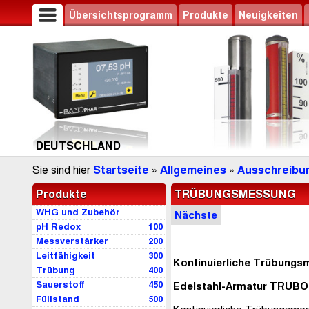
Übersichtsprogramm
Produkte
Neuigkeiten
DEUTSCHLAND
Sie sind hier
Startseite
»
Allgemeines
»
Ausschreibu
Produkte
TRÜBUNGSMESSUNG
WHG und Zubehör
Nächste
pH Redox
100
Messverstärker
200
Leitfähigkeit
300
Kontinuierliche Trübung
Trübung
400
Sauerstoff
450
Edelstahl-Armatur TRUB
Füllstand
500