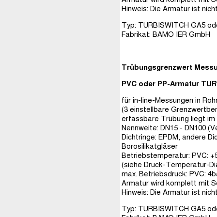
Hinweis: Die Armatur ist nic
Typ: TURBISWITCH GA5 oder
Fabrikat: BAMO IER GmbH
Trübungsgrenzwert Mess
PVC oder PP-Armatur TU
für in-line-Messungen in Ro
(3 einstellbare Grenzwertbe
erfassbare Trübung liegt im 
Nennweite: DN15 - DN100 (V
Dichtringe: EPDM, andere Di
Borosilikatgläser
Betriebstemperatur: PVC: +5
(siehe Druck-Temperatur-Di
max. Betriebsdruck: PVC: 4b
Armatur wird komplett mit 
Hinweis: Die Armatur ist nic
Typ: TURBISWITCH GA5 oder