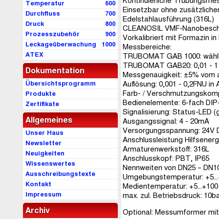
Kontinuierliche Trübungsmes
Temperatur
600
Einsetzbar ohne zusätzlich
Durchfluss
700
Edelstahlausführung (316L)
Druck
800
CLEANOSIL VMF-Nanobeschic
Prozesszubehör
900
Vorkalibriert mit Formazin i
Leckageüberwachung
1000
Messbereiche:
ATEX
TRUBOMAT GAB 1000: wählbar 
TRUBOMAT GAB20: 0,01 - 1 / 
Dokumentation
Messgenauigkeit: ±5% vom 
Übersichtsprogramm
Auflösung: 0,001 - 0,2FNU i
Farb- / Verschmutzungskomp
Produkte
Bedienelemente: 6-fach DIP-
Zertifikate
Signalisierung: Status-LED (g
Allgemeines
Ausgangssignal: 4 - 20mA
Versorgungsspannung: 24V D
Unser Haus
Anschlussleistung Hilfsenerg
Newsletter
Armaturenwerkstoff: 316L
Neuigkeiten
Anschlusskopf: PBT, IP65
Wissenswertes
Nennweiten von DN25 – DN10
Ausschreibungstexte
Umgebungstemperatur: +5..
Kontakt
Medientemperatur: +5...+10
Impressum
max. zul. Betriebsdruck: 10b
Archiv
Optional: Messumformer mit