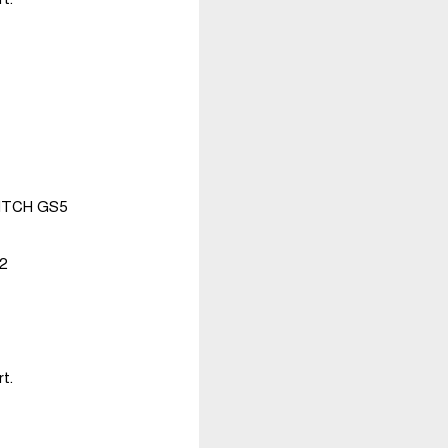
SWITCH GS5
2
t.