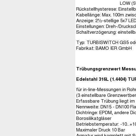
LOW (5%-Schritte), M
Rückstellhysterese: Einstell
Kabellänge: Max. 100m zwis
Anzeige: 2½-stellige 5x7 L
Einstellungen: Dreh-/Drucksc
Schaltverzögerung: einstellb
Typ: TURBISWITCH GS5 oder
Fabrikat: BAMO IER GmbH
Trübungsgrenzwert Mess
Edelstahl 316L (1.4404) 
für in-line-Messungen in Ro
(3 einstellbare Grenzwertbe
Erfassbare Trübung liegt im 
Nennweite: DN15 - DN100 Fl
Dichtringe: EPDM, andere Di
Borosilikatgläser
Betriebstemperatur: -10…+
Maximaler Druck 10 Bar
Armatur wird komplett mit 