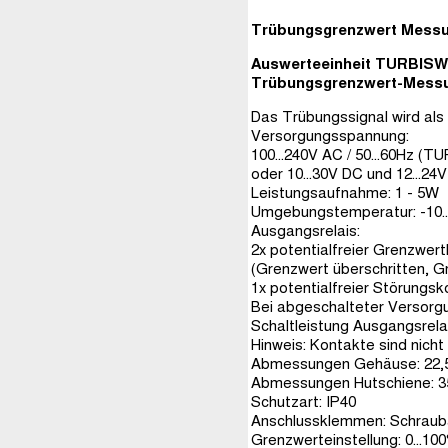
Trübungsgrenzwert Mess
Auswerteeinheit TURBISWI
Trübungsgrenzwert-Messun
Das Trübungssignal wird als
Versorgungsspannung:
100...240V AC / 50...60Hz 
oder 10...30V DC und 12...
Leistungsaufnahme: 1 - 5W
Umgebungstemperatur: -10.
Ausgangsrelais:
2x potentialfreier Grenzwert
(Grenzwert überschritten, G
1x potentialfreier Störungsk
Bei abgeschalteter Versorg
Schaltleistung Ausgangsrela
Hinweis: Kontakte sind nich
Abmessungen Gehäuse: 22
Abmessungen Hutschiene: 3
Schutzart: IP40
Anschlussklemmen: Schraub
Grenzwerteinstellung: 0...10