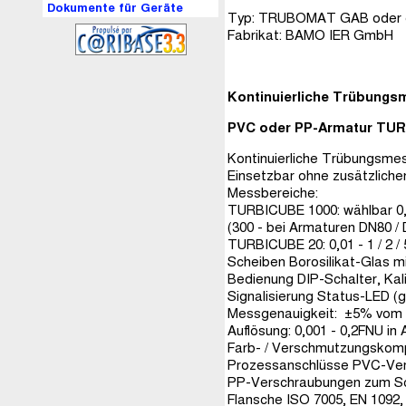
Dokumente für Geräte
Typ: TRUBOMAT GAB oder g
Fabrikat: BAMO IER GmbH
Kontinuierliche Trübung
PVC oder PP-Armatur TU
Kontinuierliche Trübungsmes
Einsetzbar ohne zusätzlic
Messbereiche:
TURBICUBE 1000: wählbar 0,1 
(300 - bei Armaturen DN80 /
TURBICUBE 20: 0,01 - 1 / 2 /
Scheiben Borosilikat-Glas
Bedienung DIP-Schalter, Kal
Signalisierung Status-LED (g
Messgenauigkeit: ±5% vom 
Auflösung: 0,001 - 0,2FNU i
Farb- / Verschmutzungskomp
Prozessanschlüsse PVC-Ver
PP-Verschraubungen zum Sc
Flansche ISO 7005, EN 1092,