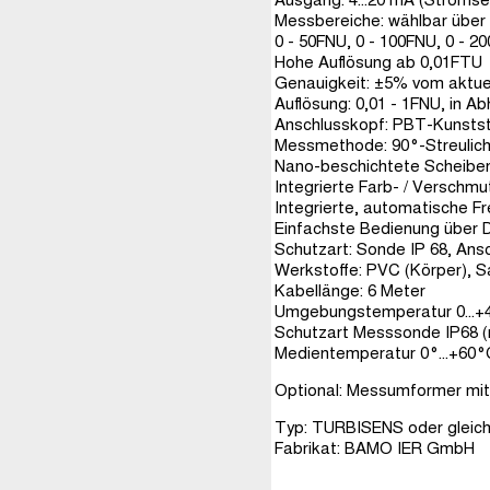
Messbereiche: wählbar über 
0 - 50FNU, 0 - 100FNU, 0 - 2
Hohe Auflösung ab 0,01FTU
Genauigkeit: ±5% vom aktue
Auflösung: 0,01 - 1FNU, in 
Anschlusskopf: PBT-Kunstst
Messmethode: 90°-Streulich
Nano-beschichtete Scheibe
Integrierte Farb- / Verschm
Integrierte, automatische 
Einfachste Bedienung über D
Schutzart: Sonde IP 68, Ans
Werkstoffe: PVC (Körper), S
Kabellänge: 6 Meter
Umgebungstemperatur 0...+
Schutzart Messsonde IP68 (
Medientemperatur 0°...+60°
Optional: Messumformer mit
Typ: TURBISENS oder gleich
Fabrikat: BAMO IER GmbH