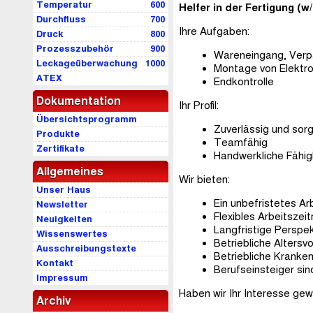
Temperatur
600
Helfer in der Fertigung (w/
Durchfluss
700
Ihre Aufgaben:
Druck
800
Prozesszubehör
900
Wareneingang, Verp
Leckageüberwachung
1000
Montage von Elektr
ATEX
Endkontrolle
Dokumentation
Ihr Profil:
Übersichtsprogramm
Zuverlässig und sorg
Produkte
Teamfähig
Zertifikate
Handwerkliche Fähig
Allgemeines
Wir bieten:
Unser Haus
Ein unbefristetes Ar
Newsletter
Flexibles Arbeitszei
Neuigkeiten
Langfristige Perspe
Wissenswertes
Betriebliche Altersv
Ausschreibungstexte
Betriebliche Kranke
Kontakt
Berufseinsteiger sin
Impressum
Haben wir Ihr Interesse ge
Archiv