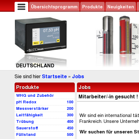
Übersichtsprogramm
Produkte
Neuigkeiten
DEUTSCHLAND
Sie sind hier
Startseite
»
Jobs
Produkte
Jobs
WHG und Zubehör
Mitarbeiter/-in gesucht !
pH Redox
100
Messverstärker
200
Leitfähigkeit
300
Wir sind ein international 
Frankreich. Unsere Unterne
Trübung
400
Sauerstoff
450
Wir suchen für unseren S
Füllstand
500