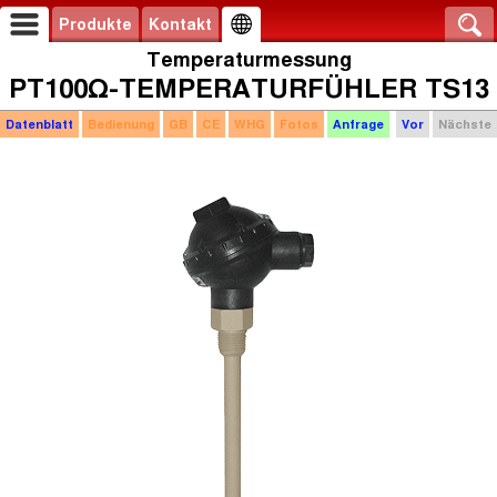
Produkte
Kontakt
Temperaturmessung
PT100Ω-TEMPERATURFÜHLER TS13
Datenblatt
Bedienung
GB
CE
WHG
Fotos
Anfrage
Vor
Nächste