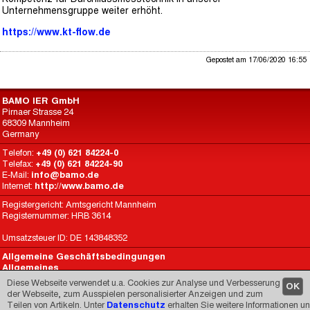
Unternehmensgruppe weiter erhöht.
https://www.kt-flow.de
Gepostet am 17/06/2020 16:55
BAMO IER GmbH
Pirnaer Strasse 24
68309 Mannheim
Germany
Telefon:
+49 (0) 621 84224-0
Telefax:
+49 (0) 621 84224-90
E-Mail:
info@bamo.de
Internet:
http://www.bamo.de
Registergericht: Amtsgericht Mannheim
Registernummer: HRB 3614
Umsatzsteuer ID: DE 143848352
Allgemeine Geschäftsbedingungen
Allgemeines
Datenschutz
Diese Webseite verwendet u.a. Cookies zur Analyse und Verbesserung
OK
BAMO International
der Webseite, zum Ausspielen personalisierter Anzeigen und zum
Teilen von Artikeln. Unter
Datenschutz
erhalten Sie weitere Informationen u
Made by
CARIMEDIA
since 1998