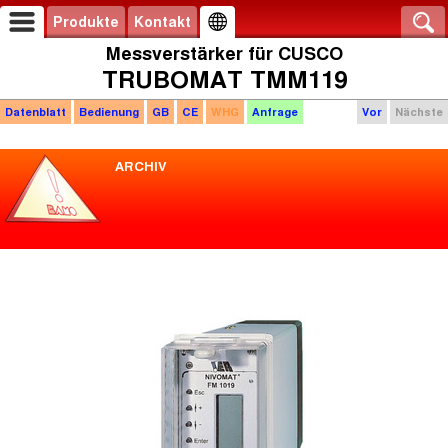
Produkte
Kontakt
Messverstärker für CUSCO
TRUBOMAT TMM119
Datenblatt
Bedienung
GB
CE
WHG
Anfrage
Vor
Nächste
ARCHIV