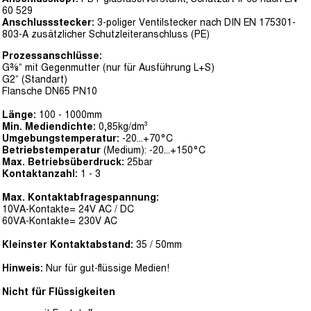
60 529
Anschlussstecker:
3-poliger Ventilstecker nach DIN EN 175301-
803-A zusätzlicher Schutzleiteranschluss (PE)
Prozessanschlüsse:
G⅜“ mit Gegenmutter (nur für Ausführung L+S)
G2“ (Standart)
Flansche DN65 PN10
Länge:
100 - 1000mm
Min. Mediendichte:
0,85kg/dm³
Umgebungstemperatur:
-20...+70°C
Betriebstemperatur
(Medium): -20...+150°C
Max. Betriebsüberdruck:
25bar
Kontaktanzahl:
1 - 3
Max. Kontaktabfragespannung:
10VA-Kontakte= 24V AC / DC
60VA-Kontakte= 230V AC
Kleinster Kontaktabstand:
35 / 50mm
Hinweis:
Nur für gut-flüssige Medien!
Nicht für Flüssigkeiten