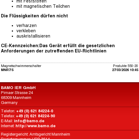
mit Feststoffen
mit magnetischen Teilchen
Die Flüssigkeiten dürfen nicht
verharzen
verkleben
auskristallisieren
CE-Kennzeichen:Das Gerät erfüllt die gesetzlichen
Anforderungen der zutreffenden EU-Richtlinien
Magnetschwimmerschalter
Produkte 550-20
MNR7/5
27/03/2026 10:45
BAMO IER GmbH
Pirnaer Strasse 24
68309 Mannheim
Germany
Telefon:
+49 (0) 621 84224-0
Telefax:
+49 (0) 621 84224-90
E-Mail:
info@bamo.de
Internet:
http://www.bamo.de
Registergericht: Amtsgericht Mannheim