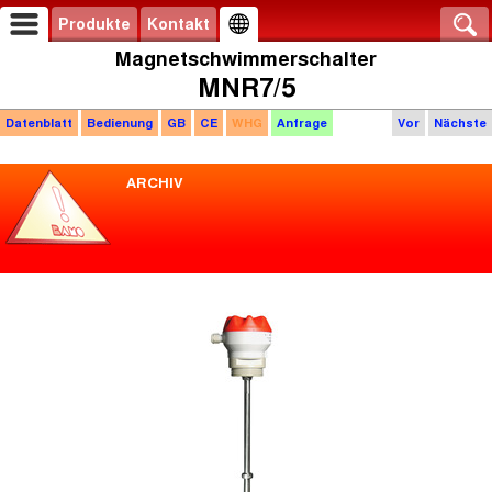
Produkte
Kontakt
Magnetschwimmerschalter
MNR7/5
Datenblatt
Bedienung
GB
CE
WHG
Anfrage
Vor
Nächste
ARCHIV