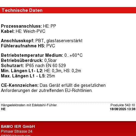
Technische Daten
Prozessanschluss:
HE: PP
Kabel:
HE: Weich-PVC
Anschlusskopf:
PBT, glasfaserverstärkt
Fühleraufnahme HS:
PVC
Betriebstemperatur Medium:
0...+60°C
Betriebsüberdruck:
0,5bar
Schutzart:
IP65 nach EN 60 529
Min. Längen L1- L2:
HE: 0,3m, HS: 0,2m
Max. Längen L1 - L5:
25m
CE-Kennzeichen:
Das Gerät erfüllt die gesetzlichen
Anforderungen der zutreffenden EU-Richtlinien.
Hängeelektroden mit Edelstahl-Fühler
Produkte 542-10
HE
18/08/2025 13:38
BAMO IER GmbH
Pirnaer Strasse 24