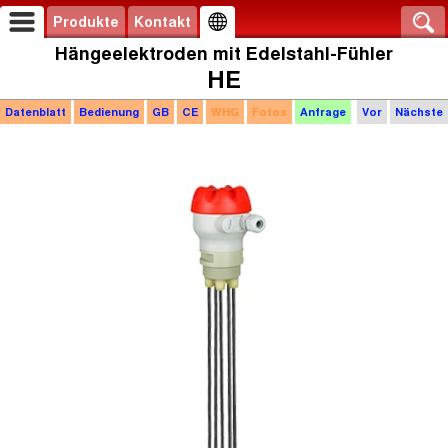
Produkte
Kontakt
Hängeelektroden mit Edelstahl-Fühler
HE
Datenblatt
Bedienung
GB
CE
WHG
Fotos
Anfrage
Vor
Nächste