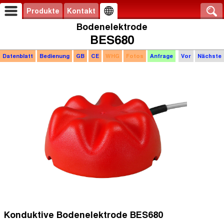
Produkte
Kontakt
Bodenelektrode
BES680
Datenblatt
Bedienung
GB
CE
WHG
Fotos
Anfrage
Vor
Nächste
Konduktive
Bodenelektrode BES680