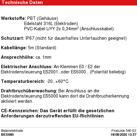
Technische Daten
Werkstoffe:
PBT (Gehäuse)
Edelstahl 316L (Elektroden)
PVC-Kabel LiYY 2x 0,34mm² (Anschlusskabel)
Schutzart:
IP67 (nicht für dauerhaftes Untertauchen geeignet)
Kabellänge:
5m (Standard)
Ansprechhöhe:
ca. 1mm
Elektrischer Anschluss:
An Klemmen E0 / E2 der
Elektrodensteuerung ES2001...oder ES5000... (Polarität beliebig)
Temperaturbereich:
-20...+60°C
Drahtbruchüberwachung:
Bei Anschluss an die
Elektrodensteuerung ES5000 kann dort die Drahtbrucherkennung
aktiviert werden.
CE-Kennzeichen: Das Gerät erfüllt die gesetzlichen
Anforderungen derzutreffenden EU-Richtlinien
Bodenelektrode
Produkte 540-02
BES680
18/08/2025 13:37