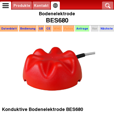
Produkte
Kontakt
Bodenelektrode
BES680
Datenblatt
Bedienung
GB
CE
WHG
Fotos
Anfrage
Vor
Nächste
Konduktive
Bodenelektrode BES680