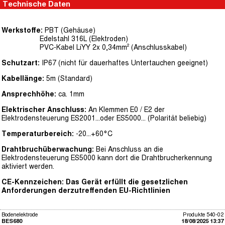
Technische Daten
Werkstoffe:
PBT (Gehäuse)
Edelstahl 316L (Elektroden)
PVC-Kabel LiYY 2x 0,34mm² (Anschlusskabel)
Schutzart:
IP67 (nicht für dauerhaftes Untertauchen geeignet)
Kabellänge:
5m (Standard)
Ansprechhöhe:
ca. 1mm
Elektrischer Anschluss:
An Klemmen E0 / E2 der
Elektrodensteuerung ES2001...oder ES5000... (Polarität beliebig)
Temperaturbereich:
-20...+60°C
Drahtbruchüberwachung:
Bei Anschluss an die
Elektrodensteuerung ES5000 kann dort die Drahtbrucherkennung
aktiviert werden.
CE-Kennzeichen: Das Gerät erfüllt die gesetzlichen
Anforderungen derzutreffenden EU-Richtlinien
Bodenelektrode
Produkte 540-02
BES680
18/08/2025 13:37