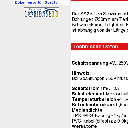
Dokumente für Geräte
Der SS2 ist ein Schwimmscha
Bohrungen Ø30mm am Tank (z
Schwimmkörper folgt dem Fül
ist abhängig von der Länge
Technische Daten
Schaltspannung
4V...250V
Hinweis:
Bei Spannungen >50V muss 
Schaltstrom
1mA...3A
Schaltelement
Mikroschalt
Temperaturbereich
+1..
Betriebsüberdruck
0,5ba
Mediendichte
TPK-/PES-Kabel ϱ≥ 1kg/dm
PVC-Kabel (ölfest) ϱ≥ 0,9k
Werkstoffe