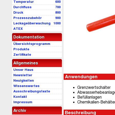
Temperatur
600
Durchfluss
700
Druck
800
Prozesszubehör
900
Leckageüberwachung
1000
ATEX
Dokumentation
Übersichtsprogramm
Produkte
Zertifikate
Allgemeines
Unser Haus
Newsletter
Anwendungen
Neuigkeiten
Wissenswertes
Grenzwertschalter
Ausschreibungstexte
Abwasserhebeanlag
Kontakt
Befüllanlagen
Chemikalien-Behälte
Impressum
Archiv
Beschreibung