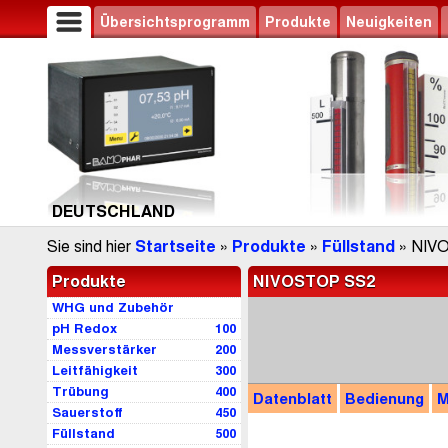
Übersichtsprogramm
Produkte
Neuigkeiten
DEUTSCHLAND
Sie sind hier
Startseite
»
Produkte
»
Füllstand
» NIV
Produkte
NIVOSTOP SS2
WHG und Zubehör
pH Redox
100
Messverstärker
200
Leitfähigkeit
300
Trübung
400
Datenblatt
Bedienung
M
Sauerstoff
450
Füllstand
500