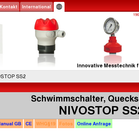
Kontakt
International
Innovative Messtechnik f
OSTOP SS2
Schwimmschalter, Quecksi
NIVOSTOP SS
anual
GB
CE
WHG
§19
Fotos
Online
Anfrage