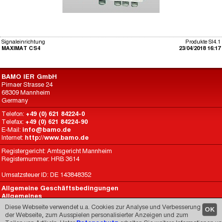
Signaleinrichtung
Produkte SI4.1
MAXIMAT CS4
23/04/2018 16:17
BAMO IER GmbH
Pirnaer Strasse 24
68309 Mannheim
Germany
Telefon:
+49 (0) 621 84224-0
Telefax:
+49 (0) 621 84224-90
E-Mail:
info@bamo.de
Internet:
http://www.bamo.de
Registergericht: Amtsgericht Mannheim
Registernummer: HRB 3614
Umsatzsteuer ID: DE 143848352
Allgemeine Geschäftsbedingungen
Allgemeines
Datenschutz
Diese Webseite verwendet u.a. Cookies zur Analyse und Verbesserung
OK
BAMO International
der Webseite, zum Ausspielen personalisierter Anzeigen und zum