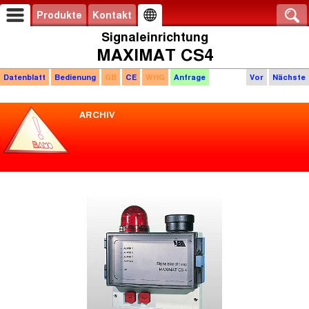
Produkte
Kontakt
Signaleinrichtung
MAXIMAT CS4
Datenblatt
Bedienung
GB
CE
WHG
Anfrage
Vor
Nächste
ARCHIV