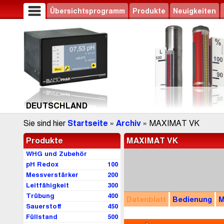
Übersichtsprogramm
Produkte
Neuigkeiten
DEUTSCHLAND
Sie sind hier
Startseite
»
Archiv
» MAXIMAT VK
Produkte
MAXIMAT VK
WHG und Zubehör
pH Redox
100
Messverstärker
200
Leitfähigkeit
300
Trübung
400
Datenblatt
Bedienung
M
Sauerstoff
450
Füllstand
500