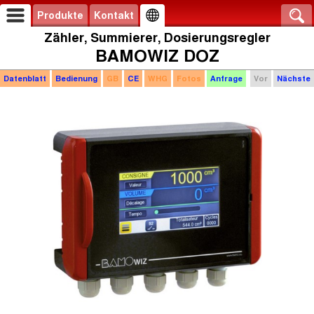
Produkte
Kontakt
Zähler, Summierer, Dosierungsregler
BAMOWIZ DOZ
Datenblatt
Bedienung
GB
CE
WHG
Fotos
Anfrage
Vor
Nächste