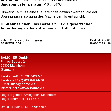
Ausführung:
Wandgehäuse IP65 - ABS-Kunststoff
Umgebungstemperatur:
-10...+50°C
Hinweis: Es muss eine Steuereinheit gewählt werden, die der
Spannungsversorgung des Magnetventils entspricht.
CE-Kennzeichen: Das Gerät erfüllt die gesetzlichen
Anforderungen der zutreffenden EU-Richtlinien
Zähler, Summierer, Dosierungsregler
Produkte 217-05
BAMOWIZ DOZ
28/03/2025 11:36
BAMO IER GmbH
Pirnaer Strasse 24
68309 Mannheim
Germany
Telefon:
+49 (0) 621 84224-0
Telefax:
+49 (0) 621 84224-90
E-Mail:
info@bamo.de
Internet:
http://www.bamo.de
Registergericht: Amtsgericht Mannheim
Registernummer: HRB 3614
Umsatzsteuer ID: DE 143848352