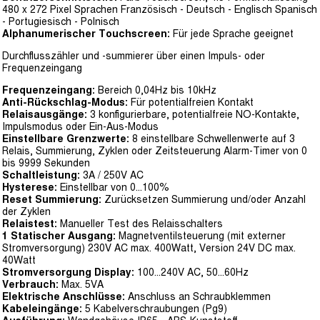
480 x 272 Pixel Sprachen Französisch - Deutsch - Englisch Spanisch
- Portugiesisch - Polnisch
Alphanumerischer Touchscreen:
Für jede Sprache geeignet
Durchflusszähler und -summierer über einen Impuls- oder
Frequenzeingang
Frequenzeingang:
Bereich 0,04Hz bis 10kHz
Anti-Rückschlag-Modus:
Für potentialfreien Kontakt
Relaisausgänge:
3 konfigurierbare, potentialfreie NO-Kontakte,
Impulsmodus oder Ein-Aus-Modus
Einstellbare Grenzwerte:
8 einstellbare Schwellenwerte auf 3
Relais, Summierung, Zyklen oder Zeitsteuerung Alarm-Timer von 0
bis 9999 Sekunden
Schaltleistung:
3A / 250V AC
Hysterese:
Einstellbar von 0...100%
Reset Summierung:
Zurücksetzen Summierung und/oder Anzahl
der Zyklen
Relaistest:
Manueller Test des Relaisschalters
1 Statischer Ausgang:
Magnetventilsteuerung (mit externer
Stromversorgung) 230V AC max. 400Watt, Version 24V DC max.
40Watt
Stromversorgung Display:
100...240V AC, 50...60Hz
Verbrauch:
Max. 5VA
Elektrische Anschlüsse:
Anschluss an Schraubklemmen
Kabeleingänge:
5 Kabelverschraubungen (Pg9)