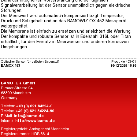
Dank der integrierten Vorverstärkung und der digitalen
Signalverarbeitung ist der Sensor unempfindlich gegen elektrische
Störungen.
Der Messwert wird automatisch kompensiert bzgl. Temperatur,
Druck und Salzgehalt und an das BAMOWIZ OX 452 Messgerät
weitergeleitet.
Die Membrane ist einfach zu ersetzen und erleichtert die Wartung.
Der kompakte und robuste Sensor ist in Edelstahl 316L oder Titan
erhältlich, für den Einsatz in Meerwasser und anderen korrosiven
Umgebungen.
Optischer Sensor für gelösten Sauerstoff
Produkte 453-01
BAMOX 453
16/12/2025 16:16
BAMO IER GmbH
Pirnaer Strasse 24
68309 Mannheim
Germany
Telefon:
+49 (0) 621 84224-0
Telefax:
+49 (0) 621 84224-90
E-Mail:
info@bamo.de
Internet:
http://www.bamo.de
Registergericht: Amtsgericht Mannheim
Registernummer: HRB 3614