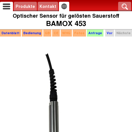
Produkte
Kontakt
Optischer Sensor für gelösten Sauerstoff
BAMOX 453
Datenblatt
Bedienung
GB
CE
WHG
Fotos
Anfrage
Vor
Nächste