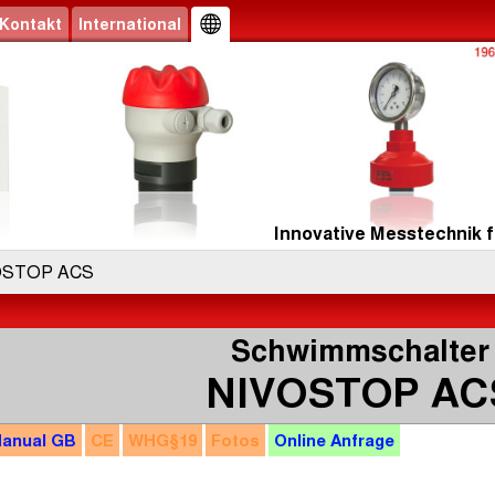
Kontakt
International
Innovative Messtechnik f
OSTOP ACS
Schwimmschalter
NIVOSTOP AC
anual
GB
CE
WHG
§19
Fotos
Online
Anfrage