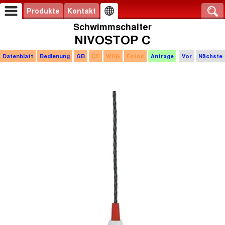
Produkte
Kontakt
Schwimmschalter
NIVOSTOP C
Datenblatt
Bedienung
GB
CE
WHG
Fotos
Anfrage
Vor
Nächste