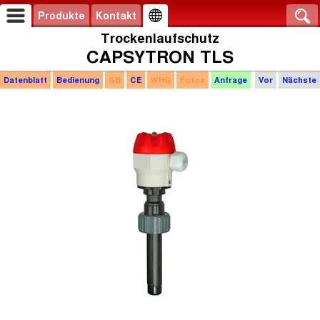
Produkte
Kontakt
Trockenlaufschutz
CAPSYTRON TLS
Datenblatt
Bedienung
GB
CE
WHG
Fotos
Anfrage
Vor
Nächste