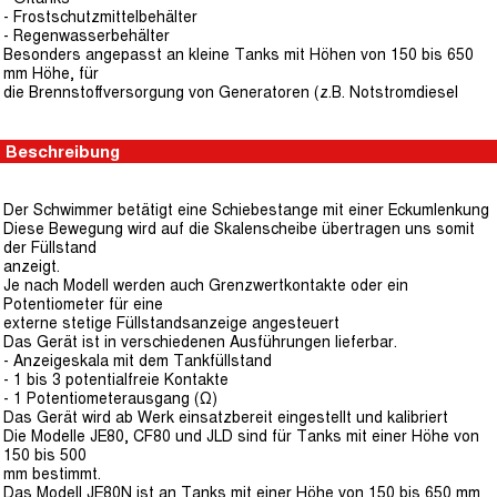
- Frostschutzmittelbehälter
- Regenwasserbehälter
Besonders angepasst an kleine Tanks mit Höhen von 150 bis 650
mm Höhe, für
die Brennstoffversorgung von Generatoren (z.B. Notstromdiesel
Beschreibung
Der Schwimmer betätigt eine Schiebestange mit einer Eckumlenkung
Diese Bewegung wird auf die Skalenscheibe übertragen uns somit
der Füllstand
anzeigt.
Je nach Modell werden auch Grenzwertkontakte oder ein
Potentiometer für eine
externe stetige Füllstandsanzeige angesteuert
Das Gerät ist in verschiedenen Ausführungen lieferbar.
- Anzeigeskala mit dem Tankfüllstand
- 1 bis 3 potentialfreie Kontakte
- 1 Potentiometerausgang (Ω)
Das Gerät wird ab Werk einsatzbereit eingestellt und kalibriert
Die Modelle JE80, CF80 und JLD sind für Tanks mit einer Höhe von
150 bis 500
mm bestimmt.
Das Modell JE80N ist an Tanks mit einer Höhe von 150 bis 650 mm