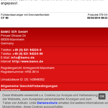
angepasst.
Füllstandsanzeiger mit Grenzwertkontakt
Produkte 579-04
CF 80
05/04/2019 08:53
BAMO IER GmbH
Pirnaer Strasse 24
68309 Mannheim
Germany
Telefon:
+49 (0) 621 84224-0
Telefax:
+49 (0) 621 84224-90
E-Mail:
info@bamo.de
Internet:
http://www.bamo.de
Registergericht: Amtsgericht Mannheim
Registernummer: HRB 3614
Umsatzsteuer ID: DE 143848352
Allgemeine Geschäftsbedingungen
Allgemeines
Datenschutz
Diese Webseite verwendet u.a. Cookies zur Analyse und Verbesserung
OK
BAMO International
der Webseite, zum Ausspielen personalisierter Anzeigen und zum
Teilen von Artikeln. Unter
Datenschutz
erhalten Sie weitere Informationen u
Made by
CARIMEDIA
since 1998
Möglichkeiten, diese Cookies auszuschalten.
© 1998-2026 -
Impressum