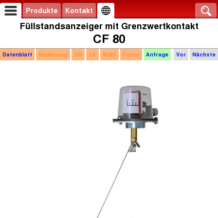
Produkte
Kontakt
Füllstandsanzeiger mit Grenzwertkontakt
CF 80
Datenblatt
Bedienung
GB
CE
WHG
Fotos
Anfrage
Vor
Nächste