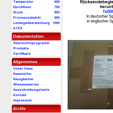
Temperatur
600
Rücksendebeglei
herunt
Durchfluss
700
fo00
Druck
800
In deutscher S
Prozesszubehör
900
in englischer 
Leckageüberwachung
1000
ATEX
Dokumentation
Übersichtsprogramm
Produkte
Zertifikate
Allgemeines
Unser Haus
Newsletter
Neuigkeiten
Wissenswertes
Ausschreibungstexte
Kontakt
Impressum
Archiv