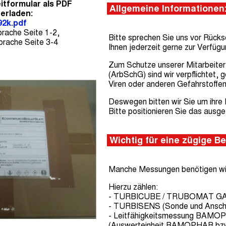
tformular als PDF
Allgemeine Informationen
erladen:
92k.pdf
prache Seite 1-2,
Bitte sprechen Sie uns vor Rü
Sprache Seite 3-4
Ihnen jederzeit gerne zur Verfügu
Zum Schutze unserer Mitarbeiter
(ArbSchG) sind wir verpflichtet,
Viren oder anderen Gefahrstoffe
Deswegen bitten wir Sie um ihre M
Bitte positionieren Sie das ausge
Wichtig für eine zügige Be
Manche Messungen benötigen wir 
Hierzu zählen:
- TURBICUBE / TRUBOMAT GAB (
- TURBISENS (Sonde und Ansch
- Leitfähigkeitsmessung BAM
(Auswerteinheit BAMOPHAR bz