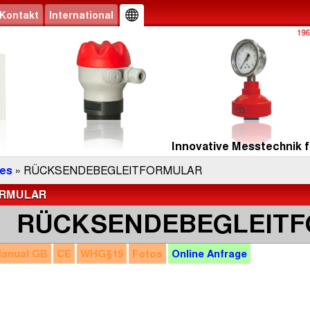
Kontakt
International
Innovative Messtechnik f
es
» RÜCKSENDEBEGLEITFORMULAR
ORMULAR
RÜCKSENDEBEGLEIT
anual
GB
CE
WHG
§19
Fotos
Online
Anfrage