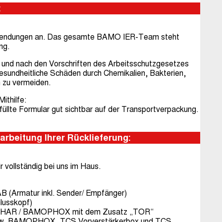
:
cksendungen an. Das gesamte BAMO IER-Team steht
ng.
 und nach den Vorschriften des Arbeitsschutzgesetzes
 gesundheitliche Schäden durch Chemikalien, Bakterien,
n zu vermeiden.
ithilfe:
füllte Formular gut sichtbar auf der Transportverpackung.
arbeitung Ihrer Rücklieferung:
vollständig bei uns im Haus.
Armatur inkl. Sender/ Empfänger)
lusskopf)
OPHAR / BAMOPHOX mit dem Zusatz „TOR“
w. BAMOPHOX, TCS Vorverstärkerbox und TCS