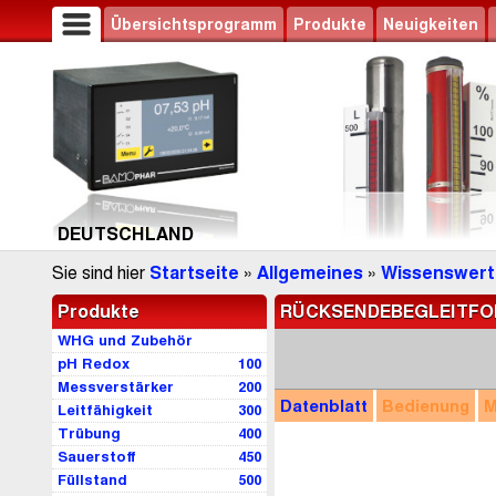
Übersichtsprogramm
Produkte
Neuigkeiten
DEUTSCHLAND
Sie sind hier
Startseite
»
Allgemeines
»
Wissenswert
Produkte
RÜCKSENDEBEGLEITF
WHG und Zubehör
pH Redox
100
Messverstärker
200
Datenblatt
Bedienung
M
Leitfähigkeit
300
Trübung
400
Sauerstoff
450
Füllstand
500